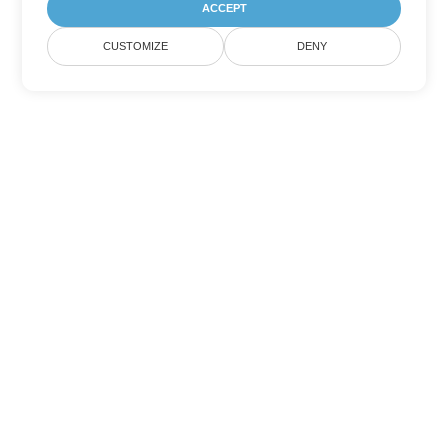
ACCEPT
CUSTOMIZE
DENY
Andere Excel
Konvertierungsoptionen
Wandeln Sie JSON in DOC um
DOC:
Microsoft Word Binary Format
Wandeln Sie JSON in DOT um
DOT:
Microsoft Word Template Files
Wandeln Sie JSON in DOCX um
DOCX:
Office 2007+ Word Document