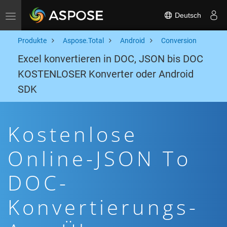
Deutsch
Toggle navigation
Produkte
Aspose.Total
Android
Conversion
Excel konvertieren in DOC, JSON bis DOC
KOSTENLOSER Konverter oder Android
SDK
Kostenlose
Online-JSON To
DOC-
Konvertierungs-