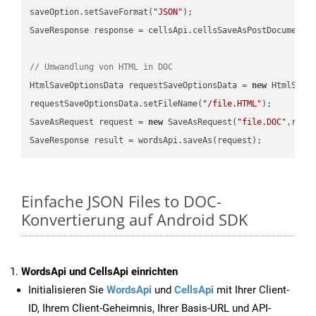
saveOption.setSaveFormat(
"JSON"
);

SaveResponse response = cellsApi.cellsSaveAsPostDocumentS
// Umwandlung von HTML in DOC
HtmlSaveOptionsData requestSaveOptionsData = 
new
 HtmlSaveO
requestSaveOptionsData.setFileName(
"/file.HTML"
);

SaveAsRequest request = 
new
 SaveAsRequest(
"file.DOC"
,requ
Einfache JSON Files to DOC-
Konvertierung auf Android SDK
WordsApi und CellsApi einrichten
Initialisieren Sie
WordsApi
und
CellsApi
mit Ihrer Client-
ID, Ihrem Client-Geheimnis, Ihrer Basis-URL und API-