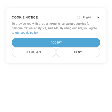
COOKIE NOTICE
To provide you with the best experience, we use cookies for
personalization, analytics, and ads. By using our site, you agree
to
our cookie policy
.
ACCEPT
CUSTOMIZE
DENY
Andere Excel
Konvertierungsoptionen
Wandeln Sie JSON in DOC um
DOC:
Microsoft Word Binary Format