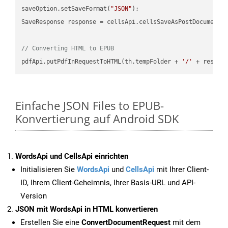
saveOption.setSaveFormat(
"JSON"
);

SaveResponse response = cellsApi.cellsSaveAsPostDocumentS
// Converting HTML to EPUB
pdfApi.putPdfInRequestToHTML(th.tempFolder + 
'/'
 + resFil
Einfache JSON Files to EPUB-
Konvertierung auf Android SDK
WordsApi und CellsApi einrichten
Initialisieren Sie
WordsApi
und
CellsApi
mit Ihrer Client-
ID, Ihrem Client-Geheimnis, Ihrer Basis-URL und API-
Version
JSON mit WordsApi in HTML konvertieren
Erstellen Sie eine
ConvertDocumentRequest
mit dem