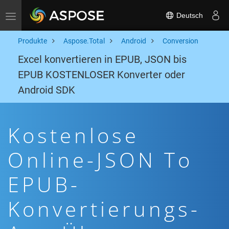
Deutsch
Toggle navigation
Produkte
Aspose.Total
Android
Conversion
Excel konvertieren in EPUB, JSON bis
EPUB KOSTENLOSER Konverter oder
Android SDK
Kostenlose
Online-JSON To
EPUB-
Konvertierungs-