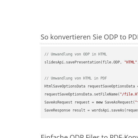
So konvertieren Sie ODP to PDF
// Umwandlung von ODP in HTML
slidesApi.savePresentation(file.ODP, 
"HTML"
// Umwandlung von HTML in PDF
HtmlSaveOptionsData requestSaveOptionsData 
requestSaveOptionsData.setFileName(
"/file.H
SaveAsRequest request = 
new
 SaveAsRequest(
"
Einfache ODP Files to PDF-Kon