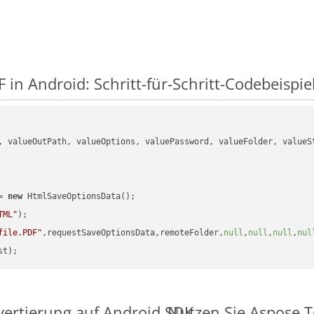
 in Android: Schritt-für-Schritt-Codebeispie
, valueOutPath, valueOptions, valuePassword, valueFolder, valueSt
= 
new
 HtmlSaveOptionsData();

TML"
);

file.PDF"
,requestSaveOptionsData,remoteFolder,
null
,
null
,
null
,
nul
vertierung auf Android SDK
Nutzen Sie Aspose.T