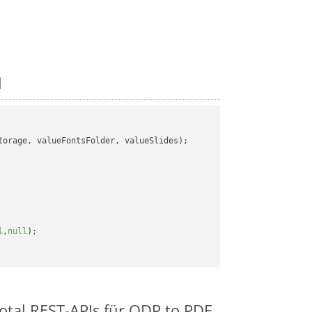
l
orage, valueFontsFolder, valueSlides);

l
,
null
);

otal REST-APIs für ODP to PDF