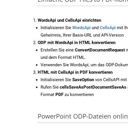
WordsApi und CellsApi einrichten
Initialisieren Sie
WordsApi
und
CellsApi
mit Ih
Geheimnis, Ihrer Basis-URL und API-Version
ODP mit WordsApi in HTML konvertieren
Erstellen Sie eine
ConvertDocumentRequest
m
und dem Format HTML.
Verwenden Sie WordsApi, um das ODP-Dokume
HTML mit CellsApi in PDF konvertieren
Initialisieren Sie
SaveOption
von CellsAPI mit
Rufen Sie
cellsSaveAsPostDocumentSaveAs
Format
PDF
zu konvertieren
PowerPoint ODP-Dateien onlin