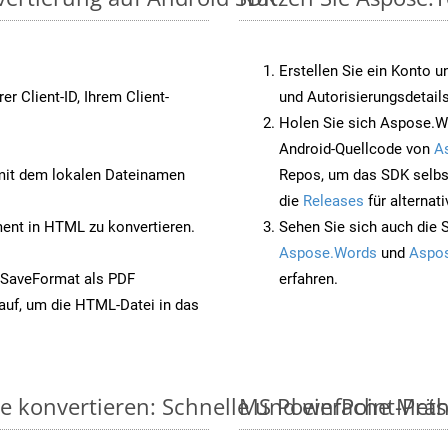
Erstellen Sie ein Konto u
rer Client-ID, Ihrem Client-
und Autorisierungsdetails
Holen Sie sich Aspose.W
Android-Quellcode von
A
it dem lokalen Dateinamen
Repos, um das SDK selbs
die
Releases
für alternat
nt in HTML zu konvertieren.
Sehen Sie sich auch die 
Aspose.Words
und
Aspos
 SaveFormat als PDF
erfahren.
auf, um die HTML-Datei in das
e konvertieren: Schnelle und einfache Met
MS PowerPoint-Präse