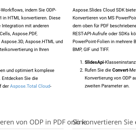
-Workflows, indem Sie ODP-
Aspose.Slides Cloud SDK biete
I in HTML konvertieren. Diese
Konvertieren von MS PowerPoint
 Integration mit anderen
dem oben für PDF beschriebene
Cells, Aspose.PDF,
REST-API-Aufrufe oder SDKs kö
, Aspose.3D, Aspose.HTML und
PowerPoint-Folien in mehrere B
eikonvertierung in Ihren
BMP, GIF und TIFF.
SlidesApi
-Klasseninstanz
Rufen Sie die
Convert
-Me
pen und optimiert komplexe
Konvertierung von ODP a
. Entdecken Sie die
zweiten Parameter an.
f der
Aspose.Total Cloud
-
ieren von ODP in PDF online
So konvertieren Sie