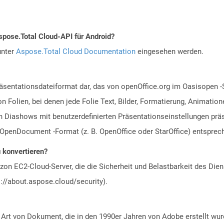
spose.Total Cloud-API für Android?
unter
Aspose.Total Cloud Documentation
eingesehen werden.
räsentationsdateiformat dar, das von openOffice.org im Oasisopen -
n Folien, bei denen jede Folie Text, Bilder, Formatierung, Animat
 Diashows mit benutzerdefinierten Präsentationseinstellungen präs
penDocument -Format (z. B. OpenOffice oder StarOffice) entsprec
u konvertieren?
n EC2-Cloud-Server, die die Sicherheit und Belastbarkeit des Diens
://about.aspose.cloud/security).
 Art von Dokument, die in den 1990er Jahren von Adobe erstellt wu