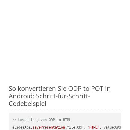
So konvertieren Sie ODP to POT in
Android: Schritt-für-Schritt-
Codebeispiel
// Umwandlung von ODP in HTML
slidesApi
.savePresentation
(file.ODP, 
"HTML"
, valueOutPath,