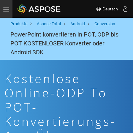
Deutsch
Toggle navigation
Produkte
Aspose.Total
Android
Conversion
PowerPoint konvertieren in POT, ODP bis
POT KOSTENLOSER Konverter oder
Android SDK
Kostenlose
Online-ODP To
POT-
Konvertierungs-