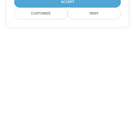
ACCEPT
CUSTOMIZE
DENY
Andere PowerPoint
Konvertierungsoptionen
Wandeln Sie ODP in DOC um
DOC:
Microsoft Word Binary Format
Wandeln Sie ODP in DOT um
DOT:
Microsoft Word Template Files
Wandeln Sie ODP in DOCX um
DOCX:
Office 2007+ Word Document