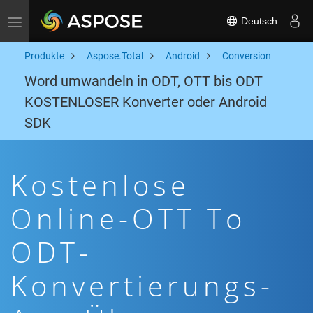
Deutsch
Toggle navigation
Produkte
Aspose.Total
Android
Conversion
Word umwandeln in ODT, OTT bis ODT
KOSTENLOSER Konverter oder Android
SDK
Kostenlose
Online-OTT To
ODT-
Konvertierungs-