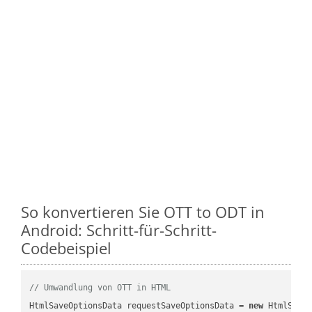
So konvertieren Sie OTT to ODT in
Android: Schritt-für-Schritt-
Codebeispiel
// Umwandlung von OTT in HTML
HtmlSaveOptionsData requestSaveOptionsData = 
new
 HtmlSaveO