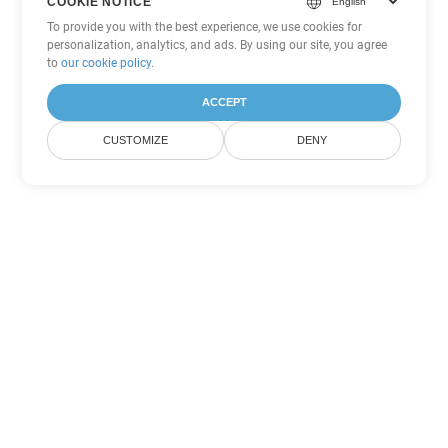
COOKIE NOTICE
To provide you with the best experience, we use cookies for
personalization, analytics, and ads. By using our site, you agree
to
our cookie policy
.
ACCEPT
CUSTOMIZE
DENY
Andere Word
Konvertierungsoptionen
Wandeln Sie OTT in DOC um
DOC:
Microsoft Word Binary Format
Wandeln Sie OTT in DOT um
DOT:
Microsoft Word Template Files