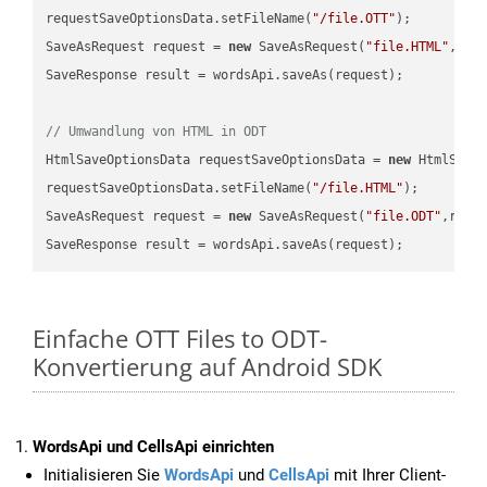
requestSaveOptionsData.setFileName(
"/file.OTT"
);

SaveAsRequest request = 
new
 SaveAsRequest(
"file.HTML"
,req
SaveResponse result = wordsApi.saveAs(request);

// Umwandlung von HTML in ODT
HtmlSaveOptionsData requestSaveOptionsData = 
new
 HtmlSaveO
requestSaveOptionsData.setFileName(
"/file.HTML"
);

SaveAsRequest request = 
new
 SaveAsRequest(
"file.ODT"
,requ
Einfache OTT Files to ODT-
Konvertierung auf Android SDK
WordsApi und CellsApi einrichten
Initialisieren Sie
WordsApi
und
CellsApi
mit Ihrer Client-