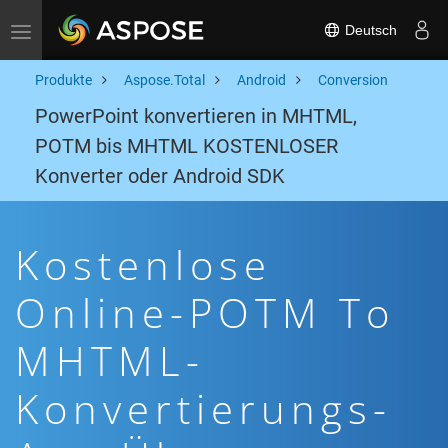
Deutsch
Toggle navigation
Produkte
Aspose.Total
Android
Conversion
PowerPoint konvertieren in MHTML,
POTM bis MHTML KOSTENLOSER
Konverter oder Android SDK
Kostenlose
Online-POTM To
MHTML-
Konvertierungs-