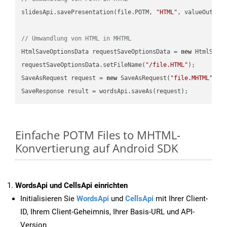
slidesApi.savePresentation(file.POTM, 
"HTML"
, valueOutPath
// Umwandlung von HTML in MHTML
HtmlSaveOptionsData requestSaveOptionsData = 
new
 HtmlSaveO
requestSaveOptionsData.setFileName(
"/file.HTML"
);

SaveAsRequest request = 
new
 SaveAsRequest(
"file.MHTML"
,re
Einfache POTM Files to MHTML-
Konvertierung auf Android SDK
WordsApi und CellsApi einrichten
Initialisieren Sie
WordsApi
und
CellsApi
mit Ihrer Client-
ID, Ihrem Client-Geheimnis, Ihrer Basis-URL und API-
Version