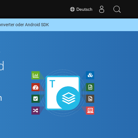
Deutsch
nverter oder Android SDK
-
d
n