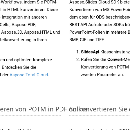
s-Workflows, indem Sie POTM-
Aspose.Slides Cloud SDK biete
I in HTML konvertieren. Diese
Konvertieren von MS PowerPoint
 Integration mit anderen
dem oben für ODS beschriebene
Cells, Aspose.PDF,
REST-API-Aufrufe oder SDKs kö
, Aspose.3D, Aspose.HTML und
PowerPoint-Folien in mehrere B
eikonvertierung in Ihren
BMP, GIF und TIFF.
SlidesApi
-Klasseninstan
Rufen Sie die
Convert
-Me
pen und optimiert komplexe
Konvertierung von POTM 
. Entdecken Sie die
zweiten Parameter an.
f der
Aspose.Total Cloud
-
ieren von POTM in PDF online
So konvertieren Sie