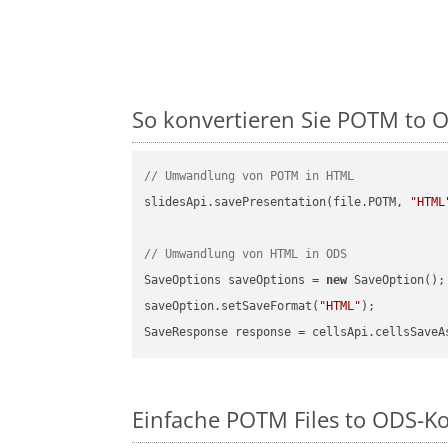
So konvertieren Sie POTM to OD
// Umwandlung von POTM in HTML
slidesApi.savePresentation(file.POTM, 
"HTML
// Umwandlung von HTML in ODS
SaveOptions saveOptions = 
new
 SaveOption();

saveOption.setSaveFormat(
"HTML"
);

SaveResponse response = cellsApi.cellsSaveA
Einfache POTM Files to ODS-K