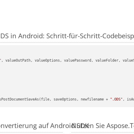
S in Android: Schritt-für-Schritt-Codebeisp
"
, valueOutPath, valueOptions, valuePassword, valueFolder, valueS
sPostDocumentSaveAs(file, saveOptions, newfilename + 
".ODS"
, isA
onvertierung auf Android SDK
Nutzen Sie Aspose.T