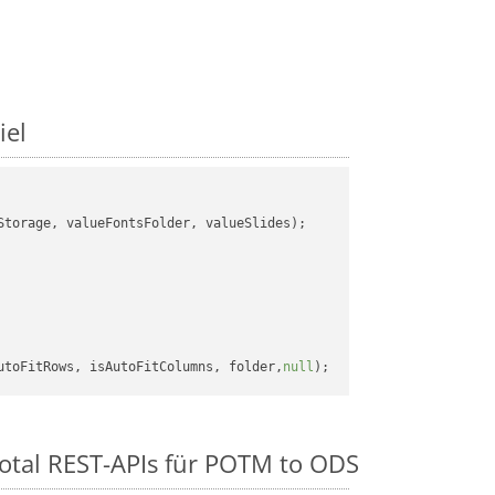
iel
torage, valueFontsFolder, valueSlides);

utoFitRows, isAutoFitColumns, folder,
null
otal REST-APIs für POTM to ODS