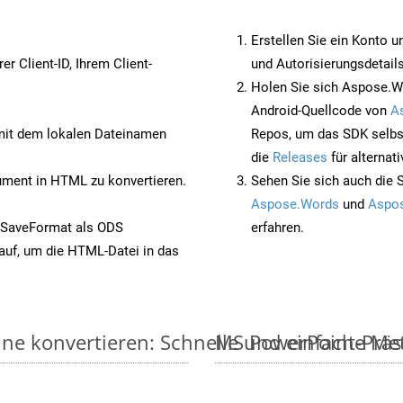
Erstellen Sie ein Konto u
rer Client-ID, Ihrem Client-
und Autorisierungsdetails
Holen Sie sich Aspose.W
Android-Quellcode von
A
it dem lokalen Dateinamen
Repos, um das SDK selbs
die
Releases
für alternat
ent in HTML zu konvertieren.
Sehen Sie sich auch die 
Aspose.Words
und
Aspos
 SaveFormat als ODS
erfahren.
auf, um die HTML-Datei in das
ne konvertieren: Schnelle und einfache M
MS PowerPoint-Präse