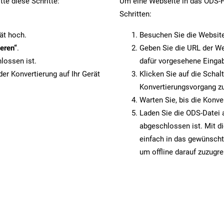
te diese Schritte:
Um eine Webseite in das ODS-Fo
Schritten:
.
ät hoch.
Besuchen Sie die Websit
eren“
.
Geben Sie die URL der We
lossen ist.
dafür vorgesehene Eingab
er Konvertierung auf Ihr Gerät
Klicken Sie auf die Schal
Konvertierungsvorgang zu
Warten Sie, bis die Konve
Laden Sie die ODS-Datei a
abgeschlossen ist. Mit d
einfach in das gewünscht
um offline darauf zuzugre