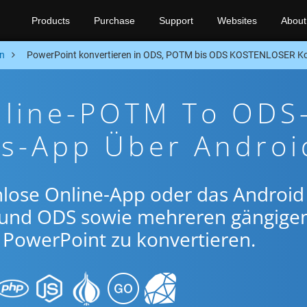
Products
Purchase
Support
Websites
About
n
PowerPoint konvertieren in ODS, POTM bis ODS KOSTENLOSER Ko
nline-POTM To ODS
gs-App Über Androi
nlose Online-App oder das Android
und ODS sowie mehreren gängige
PowerPoint zu konvertieren.