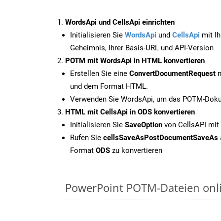
WordsApi und CellsApi einrichten
Initialisieren Sie
WordsApi
und
CellsApi
mit Ih
Geheimnis, Ihrer Basis-URL und API-Version
POTM mit WordsApi in HTML konvertieren
Erstellen Sie eine
ConvertDocumentRequest
m
und dem Format HTML.
Verwenden Sie WordsApi, um das POTM-Dokum
HTML mit CellsApi in ODS konvertieren
Initialisieren Sie
SaveOption
von CellsAPI mit
Rufen Sie
cellsSaveAsPostDocumentSaveAs
Format
ODS
zu konvertieren
PowerPoint POTM-Dateien onli