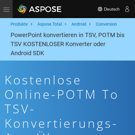
Deutsch
Toggle navigation
Produkte
Aspose.Total
Android
Conversion
PowerPoint konvertieren in TSV, POTM bis
TSV KOSTENLOSER Konverter oder
Android SDK
Kostenlose
Online-POTM To
TSV-
Konvertierungs-