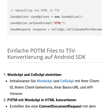
// Umwandlung von HTML in TSV
SaveOptions saveOptions = 
new
 SaveOption();

saveOption.setSaveFormat(
"HTML"
);

SaveResponse response = cellsApi.cellsSaveAsPostDocumentS
Einfache POTM Files to TSV-
Konvertierung auf Android SDK
WordsApi und CellsApi einrichten
Initialisieren Sie
WordsApi
und
CellsApi
mit Ihrer Client-
ID, Ihrem Client-Geheimnis, Ihrer Basis-URL und API-
Version
POTM mit WordsApi in HTML konvertieren
Erstellen Sie eine
ConvertDocumentRequest
mit dem