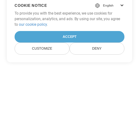
COOKIE NOTICE
To provide you with the best experience, we use cookies for
personalization, analytics, and ads. By using our site, you agree
to
our cookie policy
.
ACCEPT
CUSTOMIZE
DENY
Andere PowerPoint
Konvertierungsoptionen
Wandeln Sie POTM in DOC um
DOC:
Microsoft Word Binary Format
Wandeln Sie POTM in DOT um
DOT:
Microsoft Word Template Files