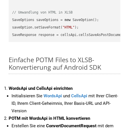
// Umwandlung von HTML in XLSB
SaveOptions saveOptions = 
new
 SaveOption();

saveOption.setSaveFormat(
"HTML"
);

SaveResponse response = cellsApi.cellsSaveAsPostDocumentS
Einfache POTM Files to XLSB-
Konvertierung auf Android SDK
WordsApi und CellsApi einrichten
Initialisieren Sie
WordsApi
und
CellsApi
mit Ihrer Client-
ID, Ihrem Client-Geheimnis, Ihrer Basis-URL und API-
Version
POTM mit WordsApi in HTML konvertieren
Erstellen Sie eine
ConvertDocumentRequest
mit dem