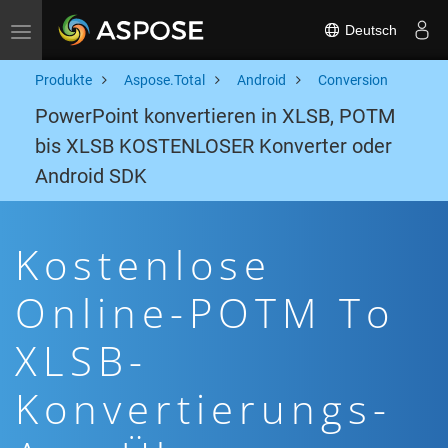
Deutsch
Toggle navigation
Produkte
Aspose.Total
Android
Conversion
PowerPoint konvertieren in XLSB, POTM
bis XLSB KOSTENLOSER Konverter oder
Android SDK
Kostenlose
Online-POTM To
XLSB-
Konvertierungs-