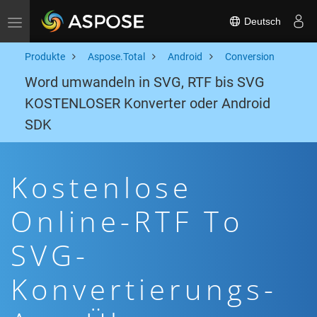
Deutsch
Toggle navigation
Produkte
Aspose.Total
Android
Conversion
Word umwandeln in SVG, RTF bis SVG
KOSTENLOSER Konverter oder Android
SDK
Kostenlose
Online-RTF To
SVG-
Konvertierungs-