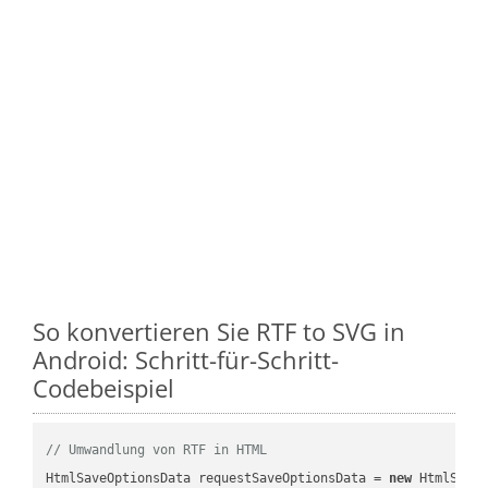
So konvertieren Sie RTF to SVG in
Android: Schritt-für-Schritt-
Codebeispiel
// Umwandlung von RTF in HTML
HtmlSaveOptionsData requestSaveOptionsData = 
new
 HtmlSaveO