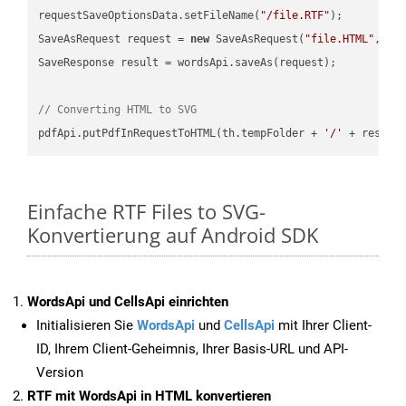
requestSaveOptionsData.setFileName(
"/file.RTF"
);

SaveAsRequest request = 
new
 SaveAsRequest(
"file.HTML"
,req
SaveResponse result = wordsApi.saveAs(request);

// Converting HTML to SVG
pdfApi.putPdfInRequestToHTML(th.tempFolder + 
'/'
 + resFil
Einfache RTF Files to SVG-
Konvertierung auf Android SDK
WordsApi und CellsApi einrichten
Initialisieren Sie
WordsApi
und
CellsApi
mit Ihrer Client-
ID, Ihrem Client-Geheimnis, Ihrer Basis-URL und API-
Version
RTF mit WordsApi in HTML konvertieren