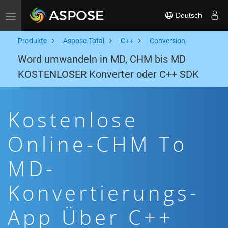
Deutsch
Toggle navigation
Produkte
Aspose.Total
C++
Conversion
Word umwandeln in MD, CHM bis MD
KOSTENLOSER Konverter oder C++ SDK
Kostenlose
Online-CHM To
MD-
Konvertierungs-
App Über C++