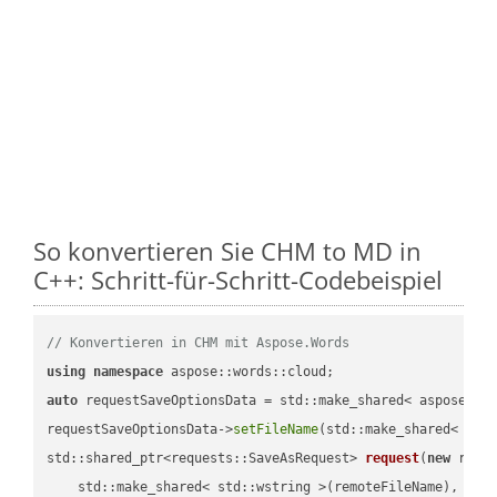
So konvertieren Sie CHM to MD in
C++: Schritt-für-Schritt-Codebeispiel
// Konvertieren in CHM mit Aspose.Words
using
namespace
auto
 requestSaveOptionsData = std::make_shared< aspose::wo
requestSaveOptionsData->
setFileName
(std::make_shared< std
std::shared_ptr<requests::SaveAsRequest> 
request
(
new
 reque
    std::make_shared< std::wstring >(remoteFileName),
