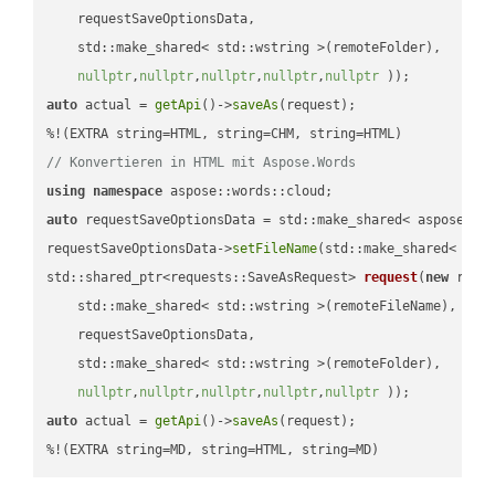
    requestSaveOptionsData,

    std::make_shared< std::wstring >(remoteFolder),

nullptr
,
nullptr
,
nullptr
,
nullptr
,
nullptr
 ))
auto
 actual = 
getApi
()->
saveAs
(request);

// Konvertieren in HTML mit Aspose.Words
using
namespace
auto
 requestSaveOptionsData = std::make_shared< aspose::wo
requestSaveOptionsData->
setFileName
(std::make_shared< std
std::shared_ptr<requests::SaveAsRequest> 
request
(
new
 reque
    std::make_shared< std::wstring >(remoteFileName),

    requestSaveOptionsData,

    std::make_shared< std::wstring >(remoteFolder),

nullptr
,
nullptr
,
nullptr
,
nullptr
,
nullptr
 ))
auto
 actual = 
getApi
()->
saveAs
(request);

%!(EXTRA string=MD, string=HTML, string=MD)