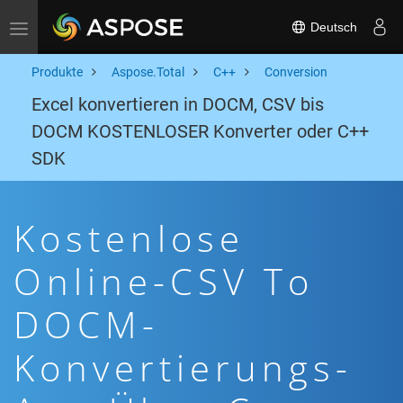
Deutsch
Toggle navigation
Produkte
Aspose.Total
C++
Conversion
Excel konvertieren in DOCM, CSV bis
DOCM KOSTENLOSER Konverter oder C++
SDK
Kostenlose
Online-CSV To
DOCM-
Konvertierungs-