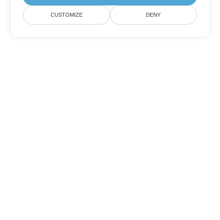
CUSTOMIZE
DENY
Andere Excel
Konvertierungsoptionen
Wandeln Sie CSV in DOC um
DOC:
Microsoft Word Binary Format
Wandeln Sie CSV in DOT um
DOT:
Microsoft Word Template Files
Wandeln Sie CSV in DOCX um
DOCX:
Office 2007+ Word Document
Wandeln Sie CSV in DOCM um