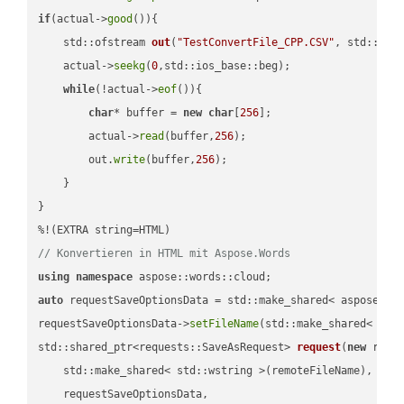
if
(actual->
good
()){

std::ofstream 
out
(
"TestConvertFile_CPP.CSV"
, std::ist
    actual->
seekg
(
0
,std::ios_base::beg);

while
(!actual->
eof
()){

char
* buffer = 
new
char
[
256
];

        actual->
read
(buffer,
256
);

        out.
write
(buffer,
256
);

    }

}

// Konvertieren in HTML mit Aspose.Words
using
namespace
auto
 requestSaveOptionsData = std::make_shared< aspose::wo
requestSaveOptionsData->
setFileName
(std::make_shared< std
std::shared_ptr<requests::SaveAsRequest> 
request
(
new
 reque
    std::make_shared< std::wstring >(remoteFileName),

    requestSaveOptionsData,
