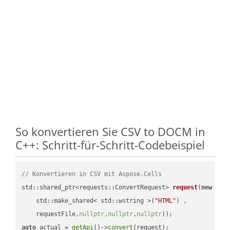
So konvertieren Sie CSV to DOCM in
C++: Schritt-für-Schritt-Codebeispiel
// Konvertieren in CSV mit Aspose.Cells
std::shared_ptr<requests::ConvertRequest> 
request
(
new
 requ
    std::make_shared< std::wstring >(
"HTML"
) ,        

    requestFile,
nullptr
,
nullptr
,
nullptr
))
auto
 actual = 
getApi
()->
convert