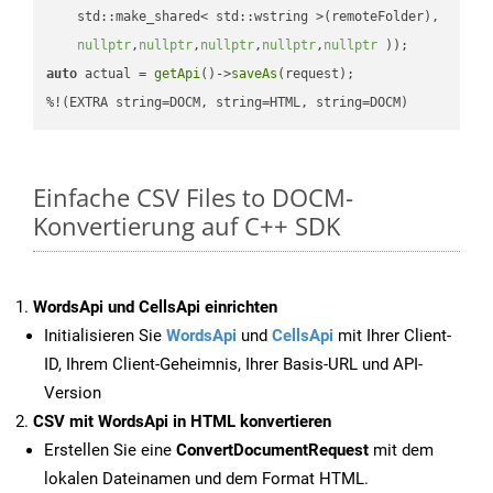
    std::make_shared< std::wstring >(remoteFolder),

nullptr
,
nullptr
,
nullptr
,
nullptr
,
nullptr
 ))
auto
 actual = 
getApi
()->
saveAs
(request);

%!(EXTRA string=DOCM, string=HTML, string=DOCM)
Einfache CSV Files to DOCM-
Konvertierung auf C++ SDK
WordsApi und CellsApi einrichten
Initialisieren Sie
WordsApi
und
CellsApi
mit Ihrer Client-
ID, Ihrem Client-Geheimnis, Ihrer Basis-URL und API-
Version
CSV mit WordsApi in HTML konvertieren
Erstellen Sie eine
ConvertDocumentRequest
mit dem
lokalen Dateinamen und dem Format HTML.