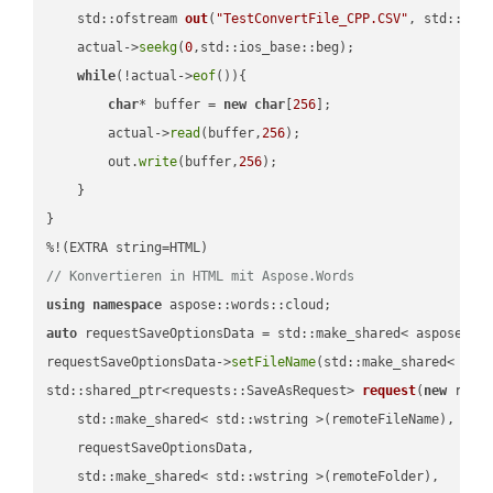
std::ofstream 
out
(
"TestConvertFile_CPP.CSV"
, std::ist
    actual->
seekg
(
0
,std::ios_base::beg);

while
(!actual->
eof
()){

char
* buffer = 
new
char
[
256
];

        actual->
read
(buffer,
256
);

        out.
write
(buffer,
256
);

    }

}

// Konvertieren in HTML mit Aspose.Words
using
namespace
auto
 requestSaveOptionsData = std::make_shared< aspose::wo
requestSaveOptionsData->
setFileName
(std::make_shared< std
std::shared_ptr<requests::SaveAsRequest> 
request
(
new
 reque
    std::make_shared< std::wstring >(remoteFileName),

    requestSaveOptionsData,

    std::make_shared< std::wstring >(remoteFolder),
