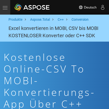
Deutsch
Toggle navigation
Produkte
Aspose.Total
C++
Conversion
Excel konvertieren in MOBI, CSV bis MOBI
KOSTENLOSER Konverter oder C++ SDK
Kostenlose
Online-CSV To
MOBI-
Konvertierungs-
App Über C++