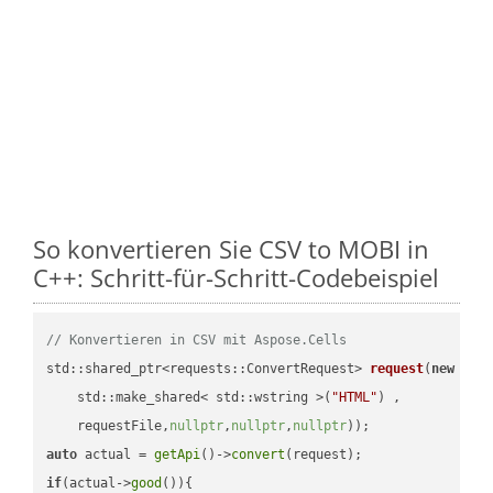
So konvertieren Sie CSV to MOBI in
C++: Schritt-für-Schritt-Codebeispiel
// Konvertieren in CSV mit Aspose.Cells
std::shared_ptr<requests::ConvertRequest> 
request
(
new
 requ
    std::make_shared< std::wstring >(
"HTML"
) ,        

    requestFile,
nullptr
,
nullptr
,
nullptr
))
auto
 actual = 
getApi
()->
convert
if
(actual->
good
()){
