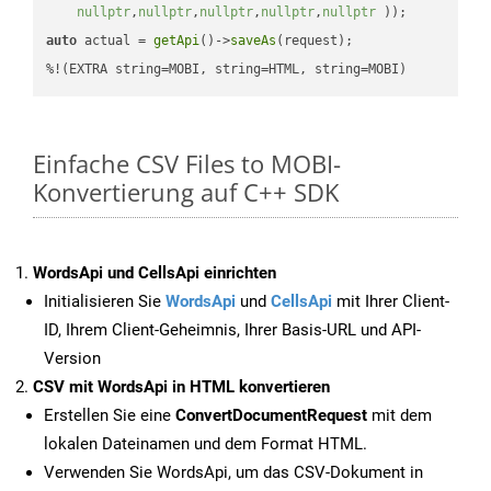
nullptr
,
nullptr
,
nullptr
,
nullptr
,
nullptr
 ))
auto
 actual = 
getApi
()->
saveAs
(request);

%!(EXTRA string=MOBI, string=HTML, string=MOBI)
Einfache CSV Files to MOBI-
Konvertierung auf C++ SDK
WordsApi und CellsApi einrichten
Initialisieren Sie
WordsApi
und
CellsApi
mit Ihrer Client-
ID, Ihrem Client-Geheimnis, Ihrer Basis-URL und API-
Version
CSV mit WordsApi in HTML konvertieren
Erstellen Sie eine
ConvertDocumentRequest
mit dem
lokalen Dateinamen und dem Format HTML.
Verwenden Sie WordsApi, um das CSV-Dokument in