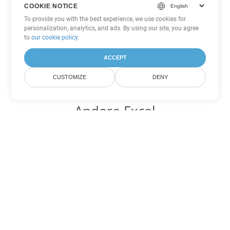
COOKIE NOTICE
To provide you with the best experience, we use cookies for
personalization, analytics, and ads. By using our site, you agree
to
our cookie policy
.
ACCEPT
CUSTOMIZE
DENY
Andere Excel
Konvertierungsoptionen
Wandeln Sie CSV in DOC um
DOC:
Microsoft Word Binary Format
Wandeln Sie CSV in DOT um
DOT:
Microsoft Word Template Files