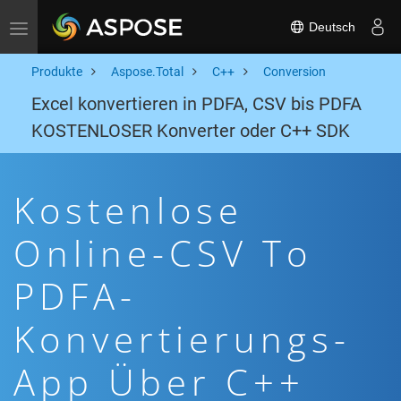
Deutsch
Toggle navigation
Produkte
Aspose.Total
C++
Conversion
Excel konvertieren in PDFA, CSV bis PDFA
KOSTENLOSER Konverter oder C++ SDK
Kostenlose
Online-CSV To
PDFA-
Konvertierungs-
App Über C++