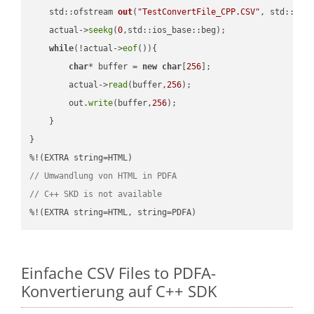
std::ofstream 
out
(
"TestConvertFile_CPP.CSV"
, std::ist
    actual->
seekg
(
0
,std::ios_base::beg);

while
(!actual->
eof
()){

char
* buffer = 
new
char
[
256
];

        actual->
read
(buffer,
256
);

        out.
write
(buffer,
256
);

    }

}

// Umwandlung von HTML in PDFA
// C++ SKD is not available
%!(EXTRA string=HTML, string=PDFA)
Einfache CSV Files to PDFA-
Konvertierung auf C++ SDK