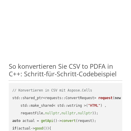
So konvertieren Sie CSV to PDFA in
C++: Schritt-für-Schritt-Codebeispiel
// Konvertieren in CSV mit Aspose.Cells
std::shared_ptr<requests::ConvertRequest> 
request
(
new
 requ
    std::make_shared< std::wstring >(
"HTML"
) ,        

    requestFile,
nullptr
,
nullptr
,
nullptr
))
auto
 actual = 
getApi
()->
convert
if
(actual->
good
()){
