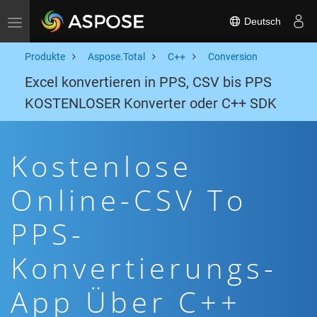
Deutsch
Toggle navigation
Produkte
Aspose.Total
C++
Conversion
Excel konvertieren in PPS, CSV bis PPS
KOSTENLOSER Konverter oder C++ SDK
Kostenlose
Online-CSV To
PPS-
Konvertierungs-
App Über C++