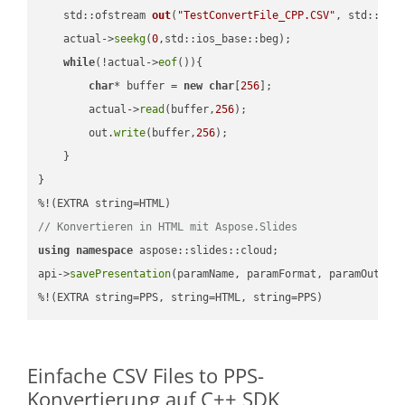
std::ofstream 
out
(
"TestConvertFile_CPP.CSV"
, std::ist
    actual->
seekg
(
0
,std::ios_base::beg);

while
(!actual->
eof
()){

char
* buffer = 
new
char
[
256
];

        actual->
read
(buffer,
256
);

        out.
write
(buffer,
256
);

    }

}

// Konvertieren in HTML mit Aspose.Slides
using
namespace
 aspose::slides::cloud;            

api->
savePresentation
(paramName, paramFormat, paramOutPat
%!(EXTRA string=PPS, string=HTML, string=PPS)
Einfache CSV Files to PPS-
Konvertierung auf C++ SDK