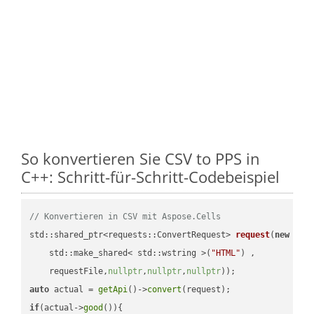
So konvertieren Sie CSV to PPS in
C++: Schritt-für-Schritt-Codebeispiel
// Konvertieren in CSV mit Aspose.Cells
std::shared_ptr<requests::ConvertRequest> 
request
(
new
 requ
    std::make_shared< std::wstring >(
"HTML"
) ,        

    requestFile,
nullptr
,
nullptr
,
nullptr
))
auto
 actual = 
getApi
()->
convert
if
(actual->
good
()){
