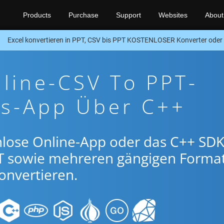
Products
Purchase
Support
Websites
About
Excel konvertieren in PPT, CSV bis PPT KOSTENLOSER Konverter ode
line-CSV To PPT-
gs-App Über C++
nlose Online-App oder das C++ SDK
T sowie mehreren gängigen Forma
onvertieren.