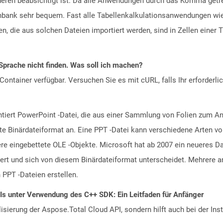
ren beabsichtigt ist. Da alle Anwendungen durch das Komma getre
enbank sehr bequem. Fast alle Tabellenkalkulationsanwendungen wi
, die aus solchen Dateien importiert werden, sind in Zellen einer T
Sprache nicht finden. Was soll ich machen?
ontainer verfügbar. Versuchen Sie es mit cURL, falls Ihr erforderli
ntiert PowerPoint -Datei, die aus einer Sammlung von Folien zum An
 Binärdateiformat an. Eine PPT -Datei kann verschiedene Arten von 
ere eingebettete OLE -Objekte. Microsoft hat ab 2007 ein neueres D
iert und sich von diesem Binärdateiformat unterscheidet. Mehrer
PPT -Dateien erstellen.
PIs unter Verwendung des C++ SDK: Ein Leitfaden für Anfänger
alisierung der Aspose.Total Cloud API, sondern hilft auch bei der Inst