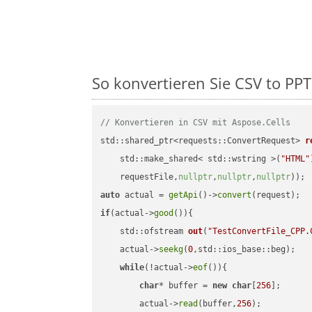
So konvertieren Sie CSV to PPT 
// Konvertieren in CSV mit Aspose.Cells
std::shared_ptr<requests::ConvertRequest> 
r
    std::make_shared< std::wstring >(
"HTML"
    requestFile,
nullptr
,
nullptr
,
nullptr
))
auto
 actual = 
getApi
()->
convert
if
(actual->
good
()){

std::ofstream 
out
(
"TestConvertFile_CPP.
    actual->
seekg
(
0
,std::ios_base::beg);

while
(!actual->
eof
()){

char
* buffer = 
new
char
[
256
];

        actual->
read
(buffer,
256
);
