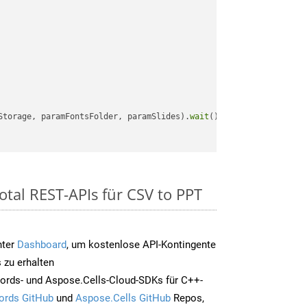
Storage, paramFontsFolder, paramSlides).
wait
();

otal REST-APIs für CSV to PPT
nter
Dashboard
, um kostenlose API-Kontingente
 zu erhalten
ords- und Aspose.Cells-Cloud-SDKs für C++-
ords GitHub
und
Aspose.Cells GitHub
Repos,