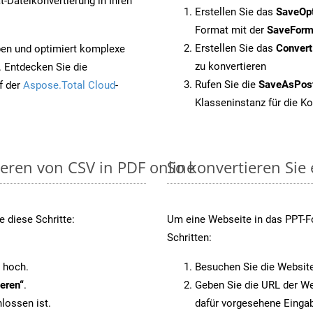
-Dateikonvertierung in Ihren
Erstellen Sie das
SaveOp
Format mit der
SaveForm
Erstellen Sie das
Conver
pen und optimiert komplexe
zu konvertieren
. Entdecken Sie die
Rufen Sie die
SaveAsPos
f der
Aspose.Total Cloud
-
Klasseninstanz für die K
ieren von CSV in PDF online
So konvertieren Sie
 diese Schritte:
Um eine Webseite in das PPT-Fo
Schritten:
 hoch.
Besuchen Sie die Websit
eren“
.
Geben Sie die URL der We
lossen ist.
dafür vorgesehene Eingab