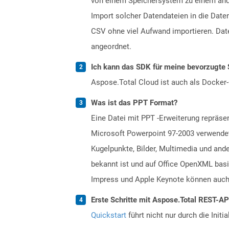
von einem Speichersystem zu einem ande
Import solcher Datendateien in die Dat
CSV ohne viel Aufwand importieren. Daten
angeordnet.
Ich kann das SDK für meine bevorzugte 
Aspose.Total Cloud ist auch als Docker-C
Was ist das PPT Format?
Eine Datei mit PPT -Erweiterung repräse
Microsoft Powerpoint 97-2003 verwendete
Kugelpunkte, Bilder, Multimedia und and
bekannt ist und auf Office OpenXML bas
Impress und Apple Keynote können auch 
Erste Schritte mit Aspose.Total REST-A
Quickstart
führt nicht nur durch die Initi