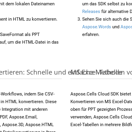
it dem lokalen Dateinamen
um das SDK selbst zu ko
Releases
für alternative
nt in HTML zu konvertieren.
Sehen Sie sich auch die 
Aspose.Words
und
Aspos
 SaveFormat als PPT
erfahren.
auf, um die HTML-Datei in das
ertieren: Schnelle und einfache Methode
MS Excel-Tabellen vo
-Workflows, indem Sie CSV-
Aspose.Cells Cloud SDK bietet
 in HTML konvertieren. Diese
Konvertieren von MS Excel-Date
 Integration mit anderen
oben für PPT gezeigten Prozess
PDF, Aspose.Email,
verwenden, Aspose.Cells Cloud
s, Aspose.3D, Aspose.HTML
Excel-Tabellen in mehrere Bild