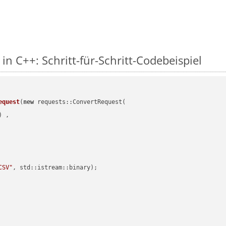
in C++: Schritt-für-Schritt-Codebeispiel
equest
(
new
 requests::ConvertRequest(

) ,        

CSV"
, std::istream::binary)
;
