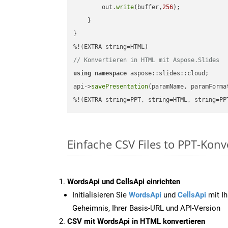
        out.
write
(buffer,
256
);

    }

}

// Konvertieren in HTML mit Aspose.Slides
using
namespace
 aspose::slides::cloud;      
api->
savePresentation
(paramName, paramForma
%!(EXTRA string=PPT, string=HTML, string=PP
Einfache CSV Files to PPT-Kon
WordsApi und CellsApi einrichten
Initialisieren Sie
WordsApi
und
CellsApi
mit Ih
Geheimnis, Ihrer Basis-URL und API-Version
CSV mit WordsApi in HTML konvertieren