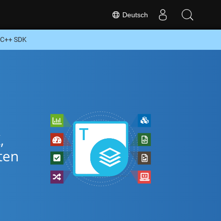
Deutsch
r C++ SDK
,
ten