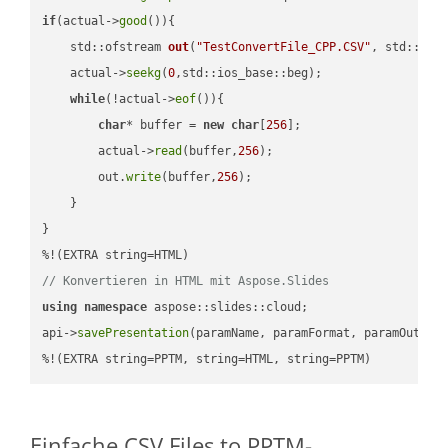
if
(actual->
good
()){

std::ofstream 
out
(
"TestConvertFile_CPP.CSV"
, std::ist
    actual->
seekg
(
0
,std::ios_base::beg);

while
(!actual->
eof
()){

char
* buffer = 
new
char
[
256
];

        actual->
read
(buffer,
256
);

        out.
write
(buffer,
256
);

    }

}

// Konvertieren in HTML mit Aspose.Slides
using
namespace
 aspose::slides::cloud;            

api->
savePresentation
(paramName, paramFormat, paramOutPat
%!(EXTRA string=PPTM, string=HTML, string=PPTM)
Einfache CSV Files to PPTM-