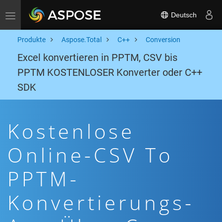
Deutsch
Toggle navigation
Produkte
Aspose.Total
C++
Conversion
Excel konvertieren in PPTM, CSV bis
PPTM KOSTENLOSER Konverter oder C++
SDK
Kostenlose
Online-CSV To
PPTM-
Konvertierungs-