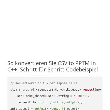
So konvertieren Sie CSV to PPTM in
C++: Schritt-für-Schritt-Codebeispiel
// Konvertieren in CSV mit Aspose.Cells
std::shared_ptr<requests::ConvertRequest> 
request
(
new
 requ
    std::make_shared< std::wstring >(
"HTML"
) ,        

    requestFile,
nullptr
,
nullptr
,
nullptr
))
auto
 actual = 
getApi
()->
convert