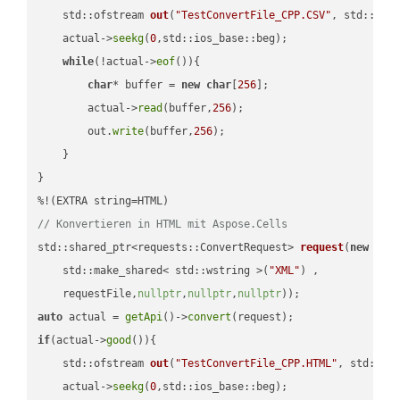
std::ofstream 
out
(
"TestConvertFile_CPP.CSV"
, std::ist
    actual->
seekg
(
0
,std::ios_base::beg);

while
(!actual->
eof
()){

char
* buffer = 
new
char
[
256
];

        actual->
read
(buffer,
256
);

        out.
write
(buffer,
256
);

    }

}

// Konvertieren in HTML mit Aspose.Cells
std::shared_ptr<requests::ConvertRequest> 
request
(
new
 requ
    std::make_shared< std::wstring >(
"XML"
) ,        

    requestFile,
nullptr
,
nullptr
,
nullptr
))
auto
 actual = 
getApi
()->
convert
if
(actual->
good
()){

std::ofstream 
out
(
"TestConvertFile_CPP.HTML"
, std::is
    actual->
seekg
(
0
,std::ios_base::beg);
