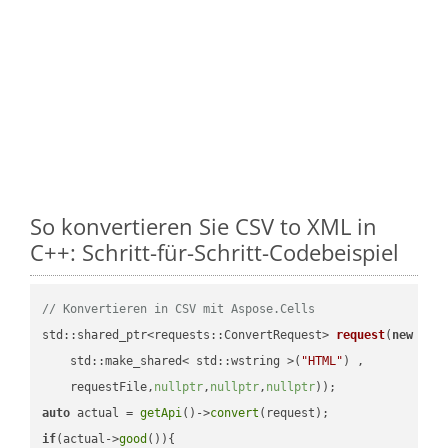
So konvertieren Sie CSV to XML in
C++: Schritt-für-Schritt-Codebeispiel
// Konvertieren in CSV mit Aspose.Cells
std::shared_ptr<requests::ConvertRequest> 
request
(
new
 requ
    std::make_shared< std::wstring >(
"HTML"
) ,        

    requestFile,
nullptr
,
nullptr
,
nullptr
))
auto
 actual = 
getApi
()->
convert
if
(actual->
good
()){
