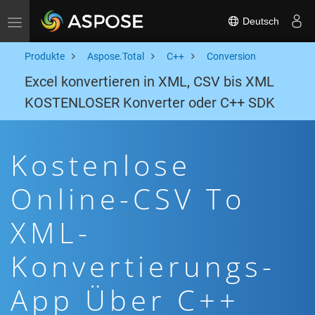
Deutsch
Toggle navigation
Produkte
Aspose.Total
C++
Conversion
Excel konvertieren in XML, CSV bis XML
KOSTENLOSER Konverter oder C++ SDK
Kostenlose
Online-CSV To
XML-
Konvertierungs-
App Über C++