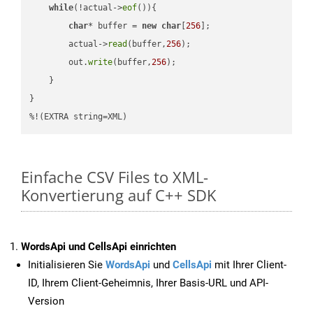
while
(!actual->
eof
()){

char
* buffer = 
new
char
[
256
];

        actual->
read
(buffer,
256
);

        out.
write
(buffer,
256
);

    }

}

%!(EXTRA string=XML)
Einfache CSV Files to XML-
Konvertierung auf C++ SDK
WordsApi und CellsApi einrichten
Initialisieren Sie
WordsApi
und
CellsApi
mit Ihrer Client-
ID, Ihrem Client-Geheimnis, Ihrer Basis-URL und API-
Version