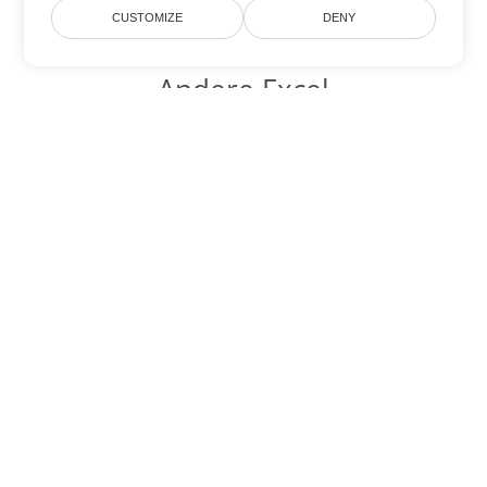
CUSTOMIZE
DENY
Andere Excel
Konvertierungsoptionen
Wandeln Sie CSV in DOC um
DOC:
Microsoft Word Binary Format
Wandeln Sie CSV in DOT um
DOT:
Microsoft Word Template Files
Wandeln Sie CSV in DOCX um
DOCX:
Office 2007+ Word Document
Wandeln Sie CSV in DOCM um
DOCM:
Microsoft Word 2007 Marco File