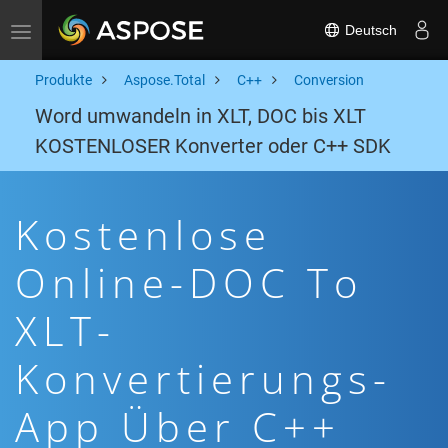
Deutsch
Toggle navigation
Produkte
Aspose.Total
C++
Conversion
Word umwandeln in XLT, DOC bis XLT
KOSTENLOSER Konverter oder C++ SDK
Kostenlose
Online-DOC To
XLT-
Konvertierungs-
App Über C++