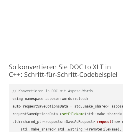
So konvertieren Sie DOC to XLT in
C++: Schritt-für-Schritt-Codebeispiel
// Konvertieren in DOC mit Aspose.Words
using
namespace
auto
 requestSaveOptionsData = std::make_shared< aspose::wo
requestSaveOptionsData->
setFileName
(std::make_shared< std
std::shared_ptr<requests::SaveAsRequest> 
request
(
new
 reque
    std::make_shared< std::wstring >(remoteFileName),
