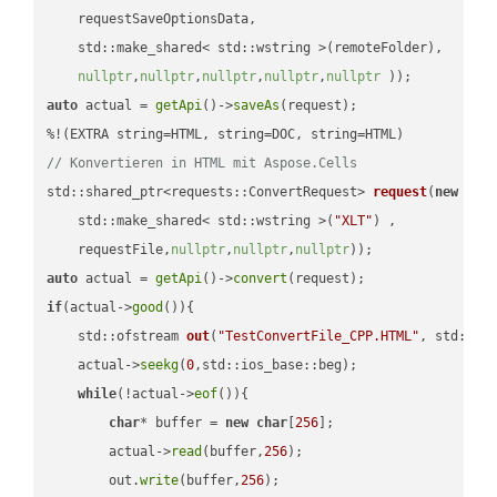
    requestSaveOptionsData,

    std::make_shared< std::wstring >(remoteFolder),

nullptr
,
nullptr
,
nullptr
,
nullptr
,
nullptr
 ))
auto
 actual = 
getApi
()->
saveAs
(request);

// Konvertieren in HTML mit Aspose.Cells
std::shared_ptr<requests::ConvertRequest> 
request
(
new
 requ
    std::make_shared< std::wstring >(
"XLT"
) ,        

    requestFile,
nullptr
,
nullptr
,
nullptr
))
auto
 actual = 
getApi
()->
convert
if
(actual->
good
()){

std::ofstream 
out
(
"TestConvertFile_CPP.HTML"
, std::is
    actual->
seekg
(
0
,std::ios_base::beg);

while
(!actual->
eof
()){

char
* buffer = 
new
char
[
256
];

        actual->
read
(buffer,
256
);

        out.
write
(buffer,
256
);
