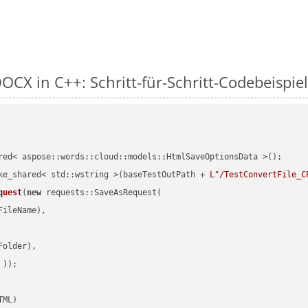
CX in C++: Schritt-für-Schritt-Codebeispiel
red< aspose::words::cloud::models::HtmlSaveOptionsData >();

ke_shared< std::wstring >(baseTestOutPath + 
L"/TestConvertFile_C
quest
(
new
 requests::SaveAsRequest(

ileName),

older),

 ))