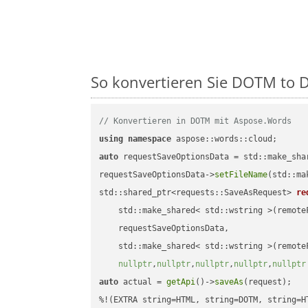
So konvertieren Sie DOTM to DO
// Konvertieren in DOTM mit Aspose.Words
using
namespace
auto
 requestSaveOptionsData = std::make_sha
requestSaveOptionsData->
setFileName
(std::ma
std::shared_ptr<requests::SaveAsRequest> 
re
    std::make_shared< std::wstring >(remoteF
    requestSaveOptionsData,

    std::make_shared< std::wstring >(remoteF
nullptr
,
nullptr
,
nullptr
,
nullptr
,
nullptr
auto
 actual = 
getApi
()->
saveAs
(request);
