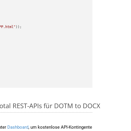
PP.html"
Total REST-APIs für DOTM to DOCX
nter
Dashboard
, um kostenlose API-Kontingente