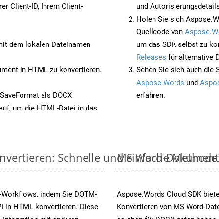
rer Client-ID, Ihrem Client-
und Autorisierungsdetails
Holen Sie sich Aspose.W
Quellcode von
Aspose.W
it dem lokalen Dateinamen
um das SDK selbst zu ko
Releases
für alternative
ent in HTML zu konvertieren.
Sehen Sie sich auch die 
Aspose.Words
und
Aspos
 SaveFormat als DOCX
erfahren.
auf, um die HTML-Datei in das
vertieren: Schnelle und einfache Methode
MS Word-Dokumente v
s-Workflows, indem Sie DOTM-
Aspose.Words Cloud SDK biete
I in HTML konvertieren. Diese
Konvertieren von MS Word-Datei