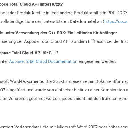
ose.Total Cloud API unterstützt?
n jeder Produktfamilie in jede andere Produktfamilie in PDF, DOCX
vollständige Liste der [unterstützten Dateiformate] an (
https://docs
PIs unter Verwendung des C++ SDK: Ein Leitfaden für Anfänger
alisierung der Aspose.Total Cloud API, sondern hilft auch bei der Inst
spose.Total Cloud-API für C++?
unter
Aspose.Total Cloud Documentation
eingesehen werden.
rosoft Word-Dokumente. Die Struktur dieses neuen Dokumentformat
007 eingeführt und wurde von einfacher binär zu einer Kombination 
alen Versionen geöffnet werden, jedoch nicht mit den früheren Ver
entiert Vorlagendatei, die mit Microsoft Word 2007 oder höher erst