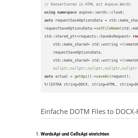
// Konvertieren in HTML mit Aspose.Words
using
namespace
auto
 requestSaveOptionsData = std::make_sha
requestSaveOptionsData->
setFileName
(std::ma
std::shared_ptr<requests::SaveAsRequest> 
re
    std::make_shared< std::wstring >(remoteF
    requestSaveOptionsData,

    std::make_shared< std::wstring >(remoteF
nullptr
,
nullptr
,
nullptr
,
nullptr
,
nullptr
auto
 actual = 
getApi
()->
saveAs
(request);

%!(EXTRA string=DOCX, string=HTML, string=D
Einfache DOTM Files to DOCX-
WordsApi und CellsApi einrichten