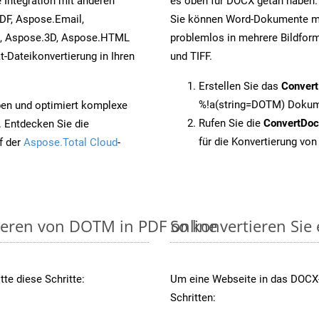
 Integration mit anderen
es oben für DOCX getan haben. 
DF, Aspose.Email,
Sie können Word-Dokumente mi
s, Aspose.3D, Aspose.HTML
problemlos in mehrere Bildform
-Dateikonvertierung in Ihren
und TIFF.
Erstellen Sie das
Conver
%!a(string=DOTM) Dokume
pen und optimiert komplexe
Rufen Sie die
ConvertDo
. Entdecken Sie die
für die Konvertierung vo
f der
Aspose.Total Cloud
-
ieren von DOTM in PDF online
So konvertieren Sie
te diese Schritte:
Um eine Webseite in das DOCX-
Schritten:
.