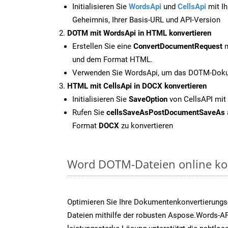
Initialisieren Sie
WordsApi
und
CellsApi
mit Ih
Geheimnis, Ihrer Basis-URL und API-Version
DOTM mit WordsApi in HTML konvertieren
Erstellen Sie eine
ConvertDocumentRequest
m
und dem Format HTML.
Verwenden Sie WordsApi, um das DOTM-Dokum
HTML mit CellsApi in DOCX konvertieren
Initialisieren Sie
SaveOption
von CellsAPI mit
Rufen Sie
cellsSaveAsPostDocumentSaveAs
Format
DOCX
zu konvertieren
Word DOTM-Dateien online kon
Optimieren Sie Ihre Dokumentenkonvertierung
Dateien mithilfe der robusten Aspose.Words-AP