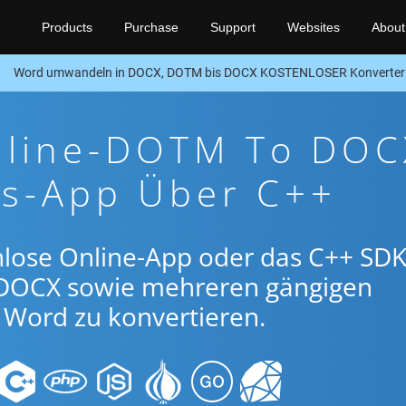
Products
Purchase
Support
Websites
About
Word umwandeln in DOCX, DOTM bis DOCX KOSTENLOSER Konverter
nline-DOTM To DOC
gs-App Über C++
nlose Online-App oder das C++ SDK
DOCX sowie mehreren gängigen
Word zu konvertieren.