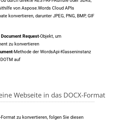
Ob durch direkte REST-API-Aufrufe oder SDKs,
thilfe von Aspose.Words Cloud APIs
ate konvertieren, darunter JPEG, PNG, BMP, GIF
t Document Request
-Objekt, um
nt zu konvertieren
cument
-Methode der WordsApi-Klasseninstanz
n DOTM auf
 eine Webseite in das DOCX-Format
Format zu konvertieren, folgen Sie diesen