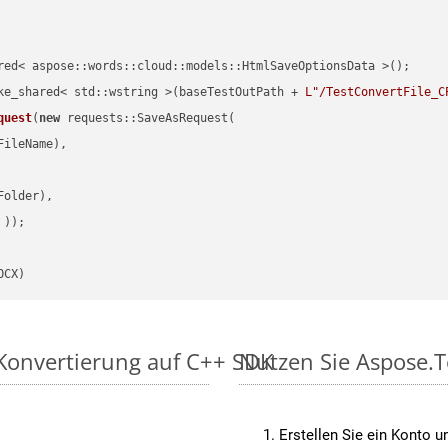
red< aspose::words::cloud::models::HtmlSaveOptionsData >();

ke_shared< std::wstring >(baseTestOutPath + 
L"/TestConvertFile_C
quest
(
new
 requests::SaveAsRequest(

ileName),

older),

 ))
OCX)
Konvertierung auf C++ SDK
Nutzen Sie Aspose.
Erstellen Sie ein Konto u