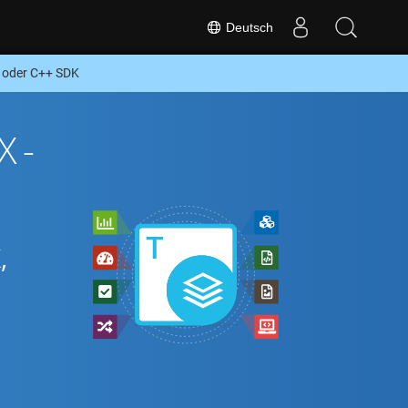
Deutsch
 oder C++ SDK
X-
,