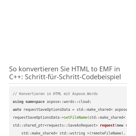
So konvertieren Sie HTML to EMF in
C++: Schritt-für-Schritt-Codebeispiel
// Konvertieren in HTML mit Aspose.Words
using
namespace
auto
 requestSaveOptionsData = std::make_shared< aspose::wo
requestSaveOptionsData->
setFileName
(std::make_shared< std
std::shared_ptr<requests::SaveAsRequest> 
request
(
new
 reque
    std::make_shared< std::wstring >(remoteFileName),
