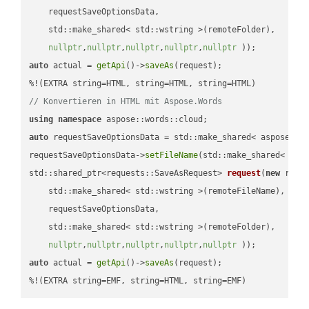
    requestSaveOptionsData,

    std::make_shared< std::wstring >(remoteFolder),

nullptr
,
nullptr
,
nullptr
,
nullptr
,
nullptr
 ))
auto
 actual = 
getApi
()->
saveAs
(request);

// Konvertieren in HTML mit Aspose.Words
using
namespace
auto
 requestSaveOptionsData = std::make_shared< aspose::wo
requestSaveOptionsData->
setFileName
(std::make_shared< std
std::shared_ptr<requests::SaveAsRequest> 
request
(
new
 reque
    std::make_shared< std::wstring >(remoteFileName),

    requestSaveOptionsData,

    std::make_shared< std::wstring >(remoteFolder),

nullptr
,
nullptr
,
nullptr
,
nullptr
,
nullptr
 ))
auto
 actual = 
getApi
()->
saveAs
(request);

%!(EXTRA string=EMF, string=HTML, string=EMF)