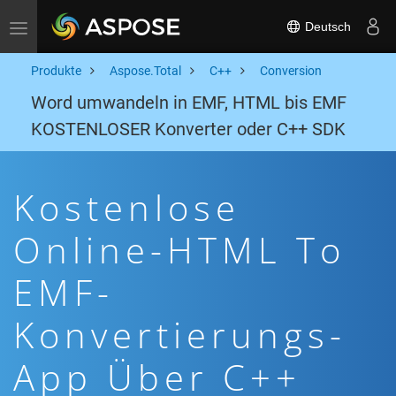
Deutsch
Toggle navigation
Produkte
Aspose.Total
C++
Conversion
Word umwandeln in EMF, HTML bis EMF
KOSTENLOSER Konverter oder C++ SDK
Kostenlose
Online-HTML To
EMF-
Konvertierungs-
App Über C++