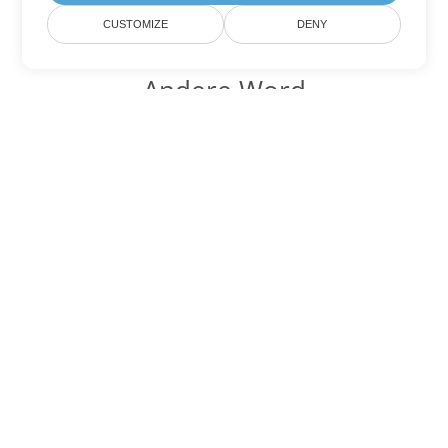
CUSTOMIZE
DENY
Andere Word
Konvertierungsoptionen
Wandeln Sie HTML in DOC um
DOC:
Microsoft Word Binary Format
Wandeln Sie HTML in DOT um
DOT:
Microsoft Word Template Files
Wandeln Sie HTML in DOCX um
DOCX:
Office 2007+ Word Document
Wandeln Sie HTML in DOCM um
DOCM:
Microsoft Word 2007 Marco File