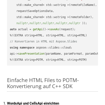
    std::make_shared< std::wstring >(remoteFileName),

    requestSaveOptionsData,

    std::make_shared< std::wstring >(remoteFolder),

nullptr
,
nullptr
,
nullptr
,
nullptr
,
nullptr
 ))
auto
 actual = 
getApi
()->
saveAs
(request);

// Konvertieren in HTML mit Aspose.Slides
using
namespace
 aspose::slides::cloud;            

api->
savePresentation
(paramName, paramFormat, paramOutPat
%!(EXTRA string=POTM, string=HTML, string=POTM)
Einfache HTML Files to POTM-
Konvertierung auf C++ SDK
WordsApi und CellsApi einrichten