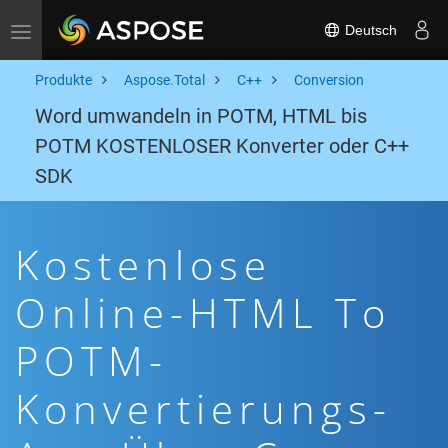
Deutsch
Toggle navigation
Produkte
Aspose.Total
C++
Conversion
Word umwandeln in POTM, HTML bis
POTM KOSTENLOSER Konverter oder C++
SDK
Kostenlose
Online-HTML To
POTM-
Konvertierungs-