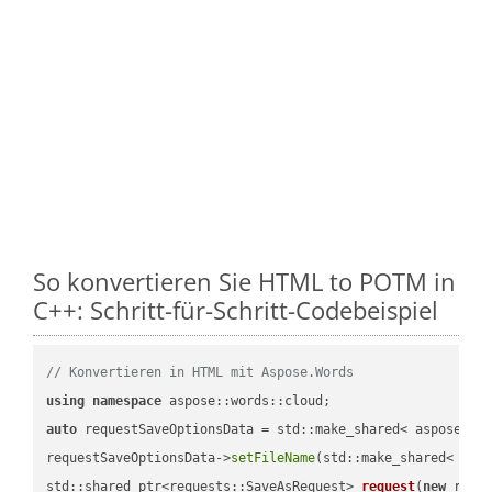
So konvertieren Sie HTML to POTM in
C++: Schritt-für-Schritt-Codebeispiel
// Konvertieren in HTML mit Aspose.Words
using
namespace
auto
 requestSaveOptionsData = std::make_shared< aspose::wo
requestSaveOptionsData->
setFileName
(std::make_shared< std
std::shared_ptr<requests::SaveAsRequest> 
request
(
new
 reque