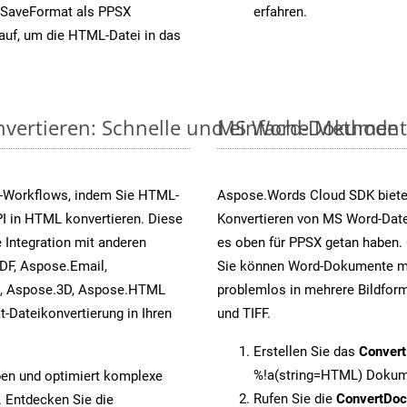
 SaveFormat als PPSX
erfahren.
auf, um die HTML-Datei in das
vertieren: Schnelle und einfache Methode
MS Word-Dokumente v
s-Workflows, indem Sie HTML-
Aspose.Words Cloud SDK biete
I in HTML konvertieren. Diese
Konvertieren von MS Word-Datei
 Integration mit anderen
es oben für PPSX getan haben. 
DF, Aspose.Email,
Sie können Word-Dokumente mi
s, Aspose.3D, Aspose.HTML
problemlos in mehrere Bildform
-Dateikonvertierung in Ihren
und TIFF.
Erstellen Sie das
Conver
%!a(string=HTML) Dokume
pen und optimiert komplexe
Rufen Sie die
ConvertDo
. Entdecken Sie die