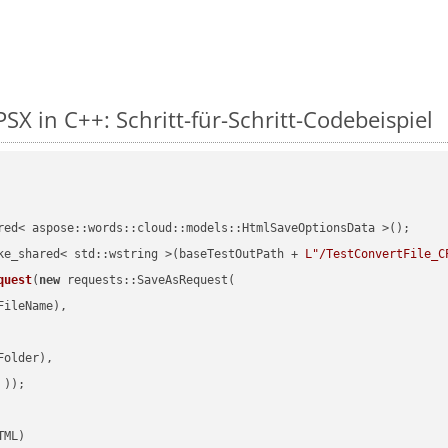
SX in C++: Schritt-für-Schritt-Codebeispiel
red< aspose::words::cloud::models::HtmlSaveOptionsData >();

ke_shared< std::wstring >(baseTestOutPath + 
L"/TestConvertFile_C
quest
(
new
 requests::SaveAsRequest(

ileName),

older),

 ))