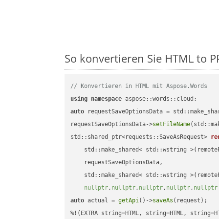
So konvertieren Sie HTML to PP
// Konvertieren in HTML mit Aspose.Words
using
namespace
auto
 requestSaveOptionsData = std::make_sha
requestSaveOptionsData->
setFileName
(std::ma
std::shared_ptr<requests::SaveAsRequest> 
re
    std::make_shared< std::wstring >(remoteF
    requestSaveOptionsData,

    std::make_shared< std::wstring >(remoteF
nullptr
,
nullptr
,
nullptr
,
nullptr
,
nullptr
auto
 actual = 
getApi
()->
saveAs
(request);
