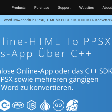
Products
Purchase
Support
Websites
About
Word umwandeln in PPSX, HTML bis PPSX KOSTENLOSER Konverter 
nline-HTML To PPSX
gs-App Über C++
nlose Online-App oder das C++ SDK
PSX sowie mehreren gängigen
Word zu konvertieren.