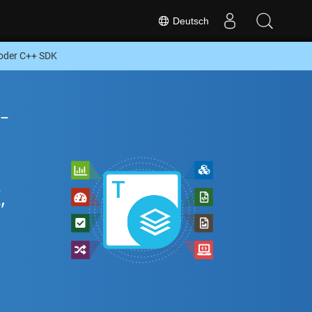
Deutsch
oder C++ SDK
-
,