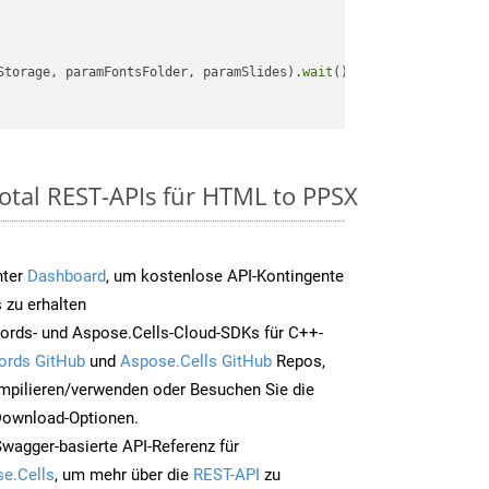
Storage, paramFontsFolder, paramSlides).
wait
();

otal REST-APIs für HTML to PPSX
nter
Dashboard
, um kostenlose API-Kontingente
 zu erhalten
ords- und Aspose.Cells-Cloud-SDKs für C++-
ords GitHub
und
Aspose.Cells GitHub
Repos,
mpilieren/verwenden oder Besuchen Sie die
 Download-Optionen.
Swagger-basierte API-Referenz für
e.Cells
, um mehr über die
REST-API
zu