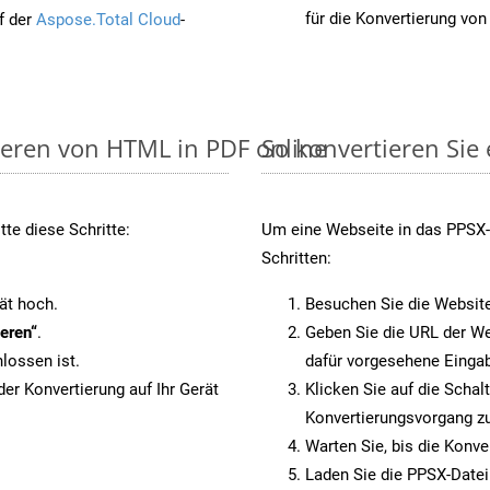
für die Konvertierung vo
f der
Aspose.Total Cloud
-
ieren von HTML in PDF online
So konvertieren Sie
te diese Schritte:
Um eine Webseite in das PPSX-F
Schritten:
.
ät hoch.
Besuchen Sie die Websit
eren“
.
Geben Sie die URL der We
lossen ist.
dafür vorgesehene Eingab
er Konvertierung auf Ihr Gerät
Klicken Sie auf die Schal
Konvertierungsvorgang zu
Warten Sie, bis die Konve
Laden Sie die PPSX-Datei 