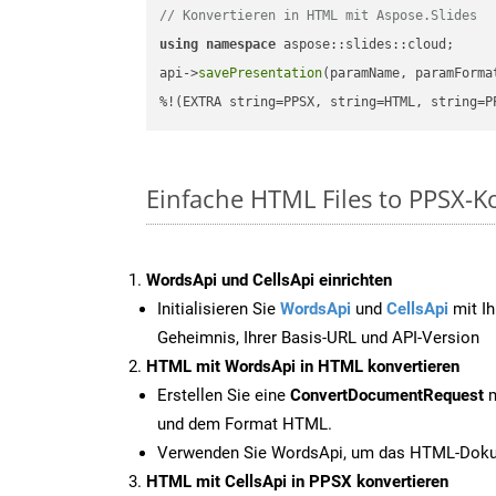
// Konvertieren in HTML mit Aspose.Slides
using
namespace
 aspose::slides::cloud;      
api->
savePresentation
(paramName, paramForma
%!(EXTRA string=PPSX, string=HTML, string=P
Einfache HTML Files to PPSX-K
WordsApi und CellsApi einrichten
Initialisieren Sie
WordsApi
und
CellsApi
mit Ih
Geheimnis, Ihrer Basis-URL und API-Version
HTML mit WordsApi in HTML konvertieren
Erstellen Sie eine
ConvertDocumentRequest
m
und dem Format HTML.
Verwenden Sie WordsApi, um das HTML-Dokum
HTML mit CellsApi in PPSX konvertieren