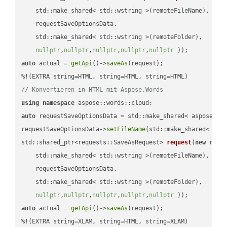
    std::make_shared< std::wstring >(remoteFileName),

    requestSaveOptionsData,

    std::make_shared< std::wstring >(remoteFolder),

nullptr
,
nullptr
,
nullptr
,
nullptr
,
nullptr
 ))
auto
 actual = 
getApi
()->
saveAs
(request);

// Konvertieren in HTML mit Aspose.Words
using
namespace
auto
 requestSaveOptionsData = std::make_shared< aspose::wo
requestSaveOptionsData->
setFileName
(std::make_shared< std
std::shared_ptr<requests::SaveAsRequest> 
request
(
new
 reque
    std::make_shared< std::wstring >(remoteFileName),

    requestSaveOptionsData,

    std::make_shared< std::wstring >(remoteFolder),

nullptr
,
nullptr
,
nullptr
,
nullptr
,
nullptr
 ))
auto
 actual = 
getApi
()->
saveAs
(request);

%!(EXTRA string=XLAM, string=HTML, string=XLAM)