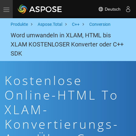
Deutsch
Toggle navigation
Produkte
Aspose.Total
C++
Conversion
Word umwandeln in XLAM, HTML bis
XLAM KOSTENLOSER Konverter oder C++
SDK
Kostenlose
Online-HTML To
XLAM-
Konvertierungs-