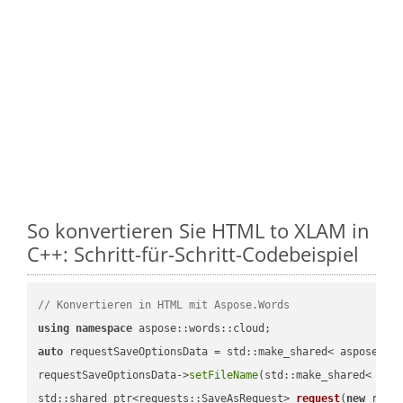
So konvertieren Sie HTML to XLAM in
C++: Schritt-für-Schritt-Codebeispiel
// Konvertieren in HTML mit Aspose.Words
using
namespace
auto
 requestSaveOptionsData = std::make_shared< aspose::wo
requestSaveOptionsData->
setFileName
(std::make_shared< std
std::shared_ptr<requests::SaveAsRequest> 
request
(
new
 reque