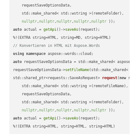
    requestSaveOptionsData,

    std::make_shared< std::wstring >(remoteFolder),

nullptr
,
nullptr
,
nullptr
,
nullptr
,
nullptr
 ))
auto
 actual = 
getApi
()->
saveAs
(request);

// Konvertieren in HTML mit Aspose.Words
using
namespace
auto
 requestSaveOptionsData = std::make_shared< aspose::wo
requestSaveOptionsData->
setFileName
(std::make_shared< std
std::shared_ptr<requests::SaveAsRequest> 
request
(
new
 reque
    std::make_shared< std::wstring >(remoteFileName),

    requestSaveOptionsData,

    std::make_shared< std::wstring >(remoteFolder),

nullptr
,
nullptr
,
nullptr
,
nullptr
,
nullptr
 ))
auto
 actual = 
getApi
()->
saveAs
(request);

%!(EXTRA string=HTML, string=HTML, string=HTML)