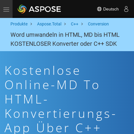
Deutsch
Toggle navigation
Produkte
Aspose.Total
C++
Conversion
Word umwandeln in HTML, MD bis HTML
KOSTENLOSER Konverter oder C++ SDK
Kostenlose
Online-MD To
HTML-
Konvertierungs-
App Über C++