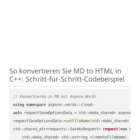
So konvertieren Sie MD to HTML in
C++: Schritt-für-Schritt-Codebeispiel
// Konvertieren in MD mit Aspose.Words
using
namespace
auto
 requestSaveOptionsData = std::make_shared< aspose::wo
requestSaveOptionsData->
setFileName
(std::make_shared< std
std::shared_ptr<requests::SaveAsRequest> 
request
(
new
 reque
    std::make_shared< std::wstring >(remoteFileName),
