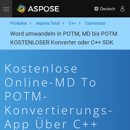
Deutsch
Toggle navigation
Produkte
Aspose.Total
C++
Conversion
Word umwandeln in POTM, MD bis POTM
KOSTENLOSER Konverter oder C++ SDK
Kostenlose
Online-MD To
POTM-
Konvertierungs-
App Über C++