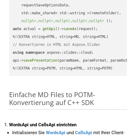
    requestSaveOptionsData,

    std::make_shared< std::wstring >(remoteFolder),

nullptr
,
nullptr
,
nullptr
,
nullptr
,
nullptr
 ))
auto
 actual = 
getApi
()->
saveAs
(request);

// Konvertieren in HTML mit Aspose.Slides
using
namespace
 aspose::slides::cloud;            

api->
savePresentation
(paramName, paramFormat, paramOutPat
%!(EXTRA string=POTM, string=HTML, string=POTM)
Einfache MD Files to POTM-
Konvertierung auf C++ SDK
WordsApi und CellsApi einrichten
Initialisieren Sie
WordsApi
und
CellsApi
mit Ihrer Client-