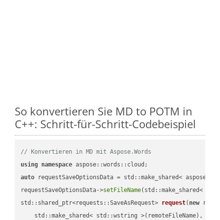
So konvertieren Sie MD to POTM in
C++: Schritt-für-Schritt-Codebeispiel
// Konvertieren in MD mit Aspose.Words
using
namespace
auto
 requestSaveOptionsData = std::make_shared< aspose::wo
requestSaveOptionsData->
setFileName
(std::make_shared< std
std::shared_ptr<requests::SaveAsRequest> 
request
(
new
 reque
    std::make_shared< std::wstring >(remoteFileName),
