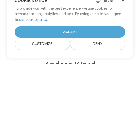
COOKIE NOTICE
To provide you with the best experience, we use cookies for
personalization, analytics, and ads. By using our site, you agree
to
our cookie policy
.
ACCEPT
CUSTOMIZE
DENY
Andere Word
Konvertierungsoptionen
Wandeln Sie MD in DOC um
DOC:
Microsoft Word Binary Format
Wandeln Sie MD in DOT um
DOT:
Microsoft Word Template Files
Wandeln Sie MD in DOCX um