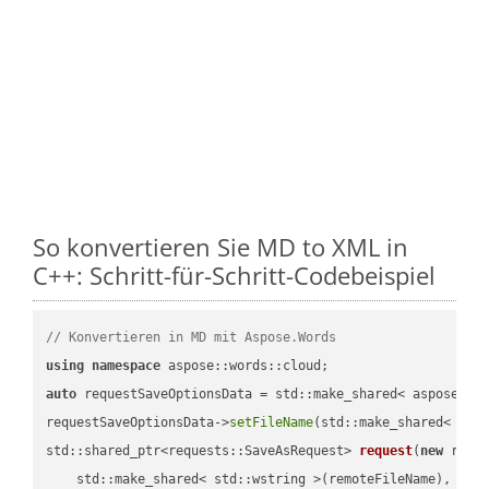
So konvertieren Sie MD to XML in
C++: Schritt-für-Schritt-Codebeispiel
// Konvertieren in MD mit Aspose.Words
using
namespace
auto
 requestSaveOptionsData = std::make_shared< aspose::wo
requestSaveOptionsData->
setFileName
(std::make_shared< std
std::shared_ptr<requests::SaveAsRequest> 
request
(
new
 reque
    std::make_shared< std::wstring >(remoteFileName),
