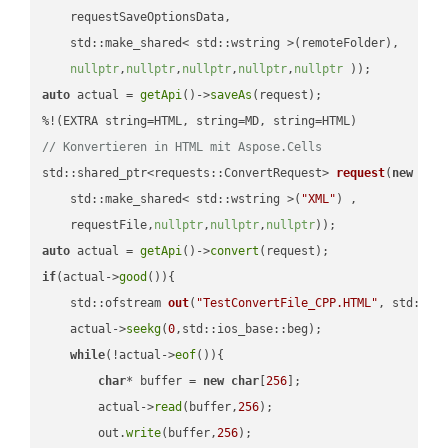
    requestSaveOptionsData,

    std::make_shared< std::wstring >(remoteFolder),

nullptr
,
nullptr
,
nullptr
,
nullptr
,
nullptr
 ))
auto
 actual = 
getApi
()->
saveAs
(request);

// Konvertieren in HTML mit Aspose.Cells
std::shared_ptr<requests::ConvertRequest> 
request
(
new
 requ
    std::make_shared< std::wstring >(
"XML"
) ,        

    requestFile,
nullptr
,
nullptr
,
nullptr
))
auto
 actual = 
getApi
()->
convert
if
(actual->
good
()){

std::ofstream 
out
(
"TestConvertFile_CPP.HTML"
, std::is
    actual->
seekg
(
0
,std::ios_base::beg);

while
(!actual->
eof
()){

char
* buffer = 
new
char
[
256
];

        actual->
read
(buffer,
256
);

        out.
write
(buffer,
256
);
