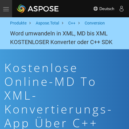
Deutsch
Toggle navigation
Produkte
Aspose.Total
C++
Conversion
Word umwandeln in XML, MD bis XML
KOSTENLOSER Konverter oder C++ SDK
Kostenlose
Online-MD To
XML-
Konvertierungs-
App Über C++