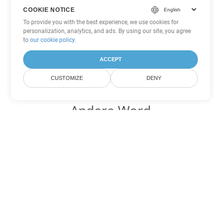
COOKIE NOTICE
To provide you with the best experience, we use cookies for
personalization, analytics, and ads. By using our site, you agree
to
our cookie policy
.
ACCEPT
CUSTOMIZE
DENY
Andere Word
Konvertierungsoptionen
Wandeln Sie MD in DOC um
DOC:
Microsoft Word Binary Format
Wandeln Sie MD in DOT um
DOT:
Microsoft Word Template Files