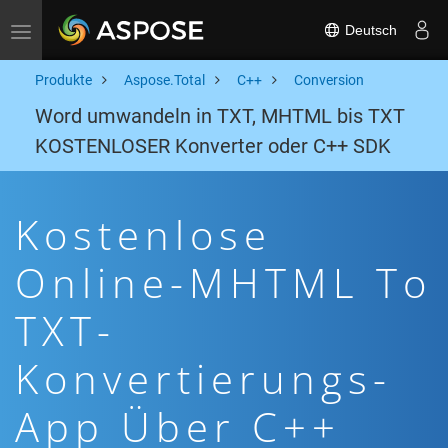
Deutsch
Toggle navigation
Produkte
Aspose.Total
C++
Conversion
Word umwandeln in TXT, MHTML bis TXT
KOSTENLOSER Konverter oder C++ SDK
Kostenlose
Online-MHTML To
TXT-
Konvertierungs-
App Über C++