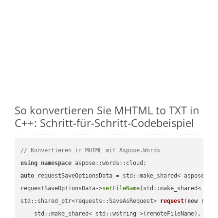
So konvertieren Sie MHTML to TXT in
C++: Schritt-für-Schritt-Codebeispiel
// Konvertieren in MHTML mit Aspose.Words
using
namespace
auto
 requestSaveOptionsData = std::make_shared< aspose::wo
requestSaveOptionsData->
setFileName
(std::make_shared< std
std::shared_ptr<requests::SaveAsRequest> 
request
(
new
 reque
    std::make_shared< std::wstring >(remoteFileName),
