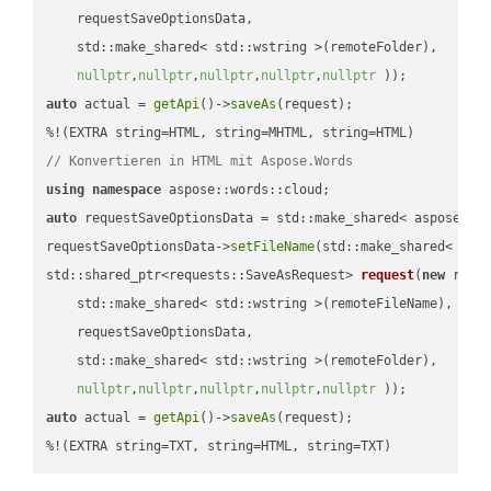
    requestSaveOptionsData,

    std::make_shared< std::wstring >(remoteFolder),

nullptr
,
nullptr
,
nullptr
,
nullptr
,
nullptr
 ))
auto
 actual = 
getApi
()->
saveAs
(request);

// Konvertieren in HTML mit Aspose.Words
using
namespace
auto
 requestSaveOptionsData = std::make_shared< aspose::wo
requestSaveOptionsData->
setFileName
(std::make_shared< std
std::shared_ptr<requests::SaveAsRequest> 
request
(
new
 reque
    std::make_shared< std::wstring >(remoteFileName),

    requestSaveOptionsData,

    std::make_shared< std::wstring >(remoteFolder),

nullptr
,
nullptr
,
nullptr
,
nullptr
,
nullptr
 ))
auto
 actual = 
getApi
()->
saveAs
(request);

%!(EXTRA string=TXT, string=HTML, string=TXT)