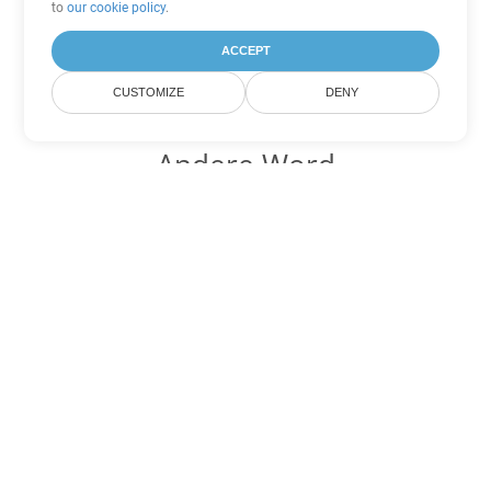
to
our cookie policy
.
ACCEPT
CUSTOMIZE
DENY
Andere Word
Konvertierungsoptionen
Wandeln Sie MHTML in DOC um
DOC:
Microsoft Word Binary Format
Wandeln Sie MHTML in DOT um
DOT:
Microsoft Word Template Files
Wandeln Sie MHTML in DOCX um
DOCX:
Office 2007+ Word Document