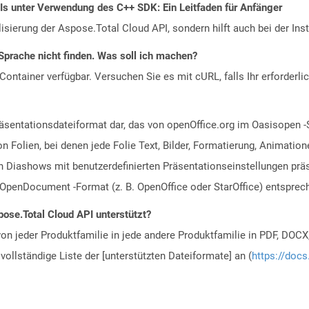
PIs unter Verwendung des C++ SDK: Ein Leitfaden für Anfänger
alisierung der Aspose.Total Cloud API, sondern hilft auch bei der Inst
Sprache nicht finden. Was soll ich machen?
ontainer verfügbar. Versuchen Sie es mit cURL, falls Ihr erforderli
räsentationsdateiformat dar, das von openOffice.org im Oasisopen -
n Folien, bei denen jede Folie Text, Bilder, Formatierung, Animat
 Diashows mit benutzerdefinierten Präsentationseinstellungen präs
penDocument -Format (z. B. OpenOffice oder StarOffice) entsprec
ose.Total Cloud API unterstützt?
n jeder Produktfamilie in jede andere Produktfamilie in PDF, DOCX
vollständige Liste der [unterstützten Dateiformate] an (
https://docs