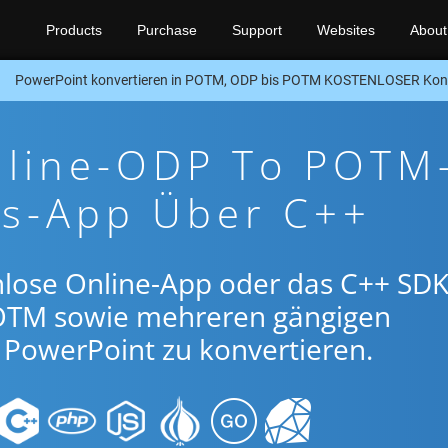
Products
Purchase
Support
Websites
About
PowerPoint konvertieren in POTM, ODP bis POTM KOSTENLOSER Konv
nline-ODP To POTM
gs-App Über C++
nlose Online-App oder das C++ SDK
TM sowie mehreren gängigen
PowerPoint zu konvertieren.