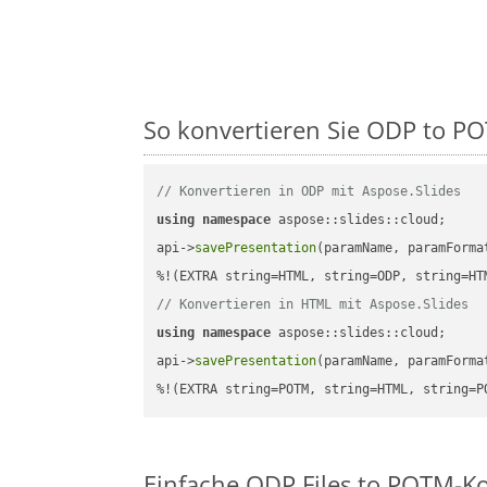
So konvertieren Sie ODP to POT
// Konvertieren in ODP mit Aspose.Slides
using
namespace
 aspose::slides::cloud;      
api->
savePresentation
(paramName, paramForma
// Konvertieren in HTML mit Aspose.Slides
using
namespace
 aspose::slides::cloud;      
api->
savePresentation
(paramName, paramForma
%!(EXTRA string=POTM, string=HTML, string=P
Einfache ODP Files to POTM-K