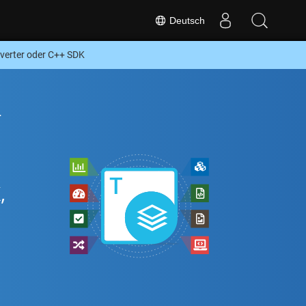
Deutsch
erter oder C++ SDK
-
,