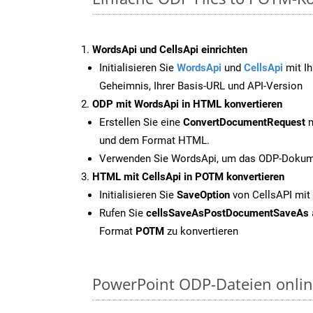
WordsApi und CellsApi einrichten
Initialisieren Sie
WordsApi
und
CellsApi
mit Ih
Geheimnis, Ihrer Basis-URL und API-Version
ODP mit WordsApi in HTML konvertieren
Erstellen Sie eine
ConvertDocumentRequest
m
und dem Format HTML.
Verwenden Sie WordsApi, um das ODP-Dokume
HTML mit CellsApi in POTM konvertieren
Initialisieren Sie
SaveOption
von CellsAPI mi
Rufen Sie
cellsSaveAsPostDocumentSaveAs
Format
POTM
zu konvertieren
PowerPoint ODP-Dateien onlin