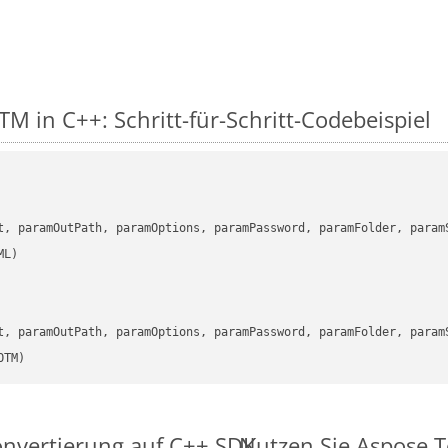
M in C++: Schritt-für-Schritt-Codebeispiel
      

t, paramOutPath, paramOptions, paramPassword, paramFolder, param
      

t, paramOutPath, paramOptions, paramPassword, paramFolder, param
OTM)
onvertierung auf C++ SDK
Nutzen Sie Aspose.T