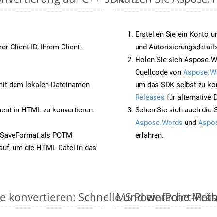
Erstellen Sie ein Konto u
rer Client-ID, Ihrem Client-
und Autorisierungsdetails
Holen Sie sich Aspose.W
Quellcode von
Aspose.W
it dem lokalen Dateinamen
um das SDK selbst zu ko
Releases
für alternative
nt in HTML zu konvertieren.
Sehen Sie sich auch die 
Aspose.Words
und
Aspos
t SaveFormat als POTM
erfahren.
auf, um die HTML-Datei in das
e konvertieren: Schnelle und einfache Met
MS PowerPoint-Präse