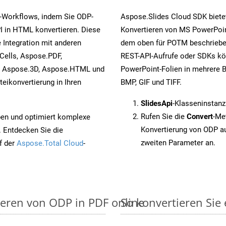
-Workflows, indem Sie ODP-
Aspose.Slides Cloud SDK biete
I in HTML konvertieren. Diese
Konvertieren von MS PowerPoint
 Integration mit anderen
dem oben für POTM beschrieben
Cells, Aspose.PDF,
REST-API-Aufrufe oder SDKs kö
, Aspose.3D, Aspose.HTML und
PowerPoint-Folien in mehrere B
eikonvertierung in Ihren
BMP, GIF und TIFF.
SlidesApi
-Klasseninstanz
Rufen Sie die
Convert
-Me
pen und optimiert komplexe
Konvertierung von ODP a
. Entdecken Sie die
zweiten Parameter an.
f der
Aspose.Total Cloud
-
ieren von ODP in PDF online
So konvertieren Sie