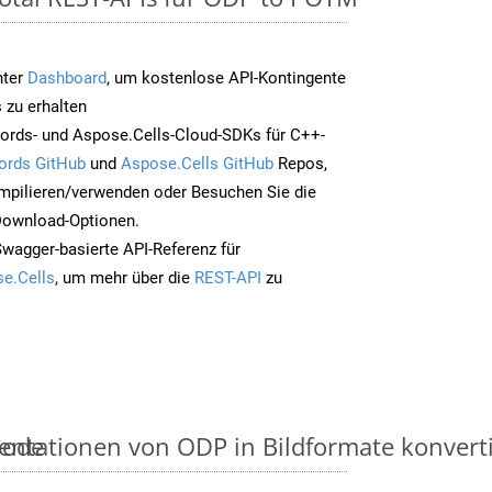
nter
Dashboard
, um kostenlose API-Kontingente
 zu erhalten
ords- und Aspose.Cells-Cloud-SDKs für C++-
ords GitHub
und
Aspose.Cells GitHub
Repos,
mpilieren/verwenden oder Besuchen Sie die
 Download-Optionen.
Swagger-basierte API-Referenz für
e.Cells
, um mehr über die
REST-API
zu
hode
ntationen von ODP in Bildformate konvertier