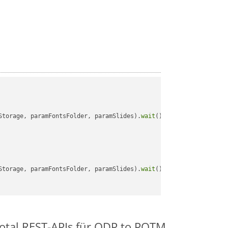
Storage, paramFontsFolder, paramSlides).
wait
();

Storage, paramFontsFolder, paramSlides).
wait
();

otal REST-APIs für ODP to POTM