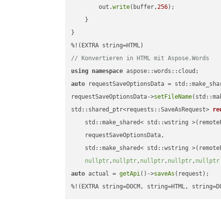
        out.
write
(buffer,
256
);

    }

}

// Konvertieren in HTML mit Aspose.Words
using
namespace
auto
 requestSaveOptionsData = std::make_sha
requestSaveOptionsData->
setFileName
(std::ma
std::shared_ptr<requests::SaveAsRequest> 
re
    std::make_shared< std::wstring >(remoteF
    requestSaveOptionsData,

    std::make_shared< std::wstring >(remoteF
nullptr
,
nullptr
,
nullptr
,
nullptr
,
nullptr
auto
 actual = 
getApi
()->
saveAs
(request);

%!(EXTRA string=DOCM, string=HTML, string=D