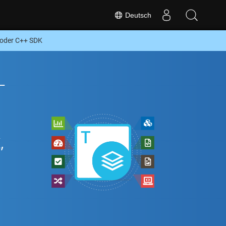
Deutsch
 oder C++ SDK
-
,