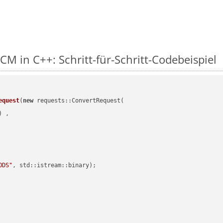
M in C++: Schritt-für-Schritt-Codebeispiel
equest
(
new
 requests::ConvertRequest(

) ,        

ODS"
, std::istream::binary)
;
