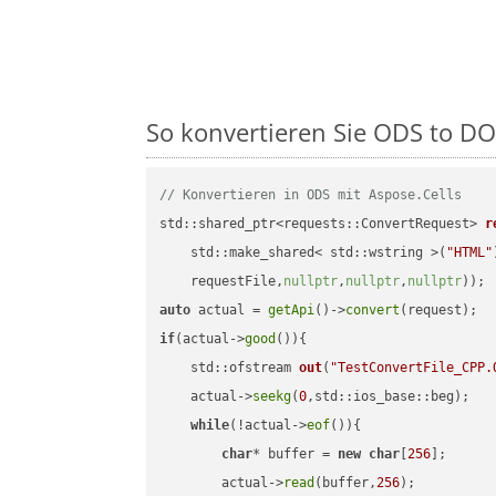
So konvertieren Sie ODS to DOC
// Konvertieren in ODS mit Aspose.Cells
std::shared_ptr<requests::ConvertRequest> 
r
    std::make_shared< std::wstring >(
"HTML"
    requestFile,
nullptr
,
nullptr
,
nullptr
))
auto
 actual = 
getApi
()->
convert
if
(actual->
good
()){

std::ofstream 
out
(
"TestConvertFile_CPP.
    actual->
seekg
(
0
,std::ios_base::beg);

while
(!actual->
eof
()){

char
* buffer = 
new
char
[
256
];

        actual->
read
(buffer,
256
);
