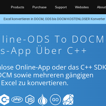
Products
Purchase
Support
Websites
About
Excel konvertieren in DOCM, ODS bis DOCM KOSTENLOSER Konverter
nline-ODS To DOCM
gs-App Über C++
nlose Online-App oder das C++ SDK
OCM sowie mehreren gängigen
Excel zu konvertieren.