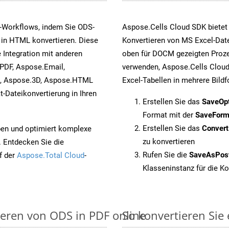
-Workflows, indem Sie ODS-
Aspose.Cells Cloud SDK bietet
 in HTML konvertieren. Diese
Konvertieren von MS Excel-Date
 Integration mit anderen
oben für DOCM gezeigten Proze
PDF, Aspose.Email,
verwenden, Aspose.Cells Cloud
s, Aspose.3D, Aspose.HTML
Excel-Tabellen in mehrere Bild
-Dateikonvertierung in Ihren
Erstellen Sie das
SaveOp
Format mit der
SaveForm
Erstellen Sie das
Conver
pen und optimiert komplexe
zu konvertieren
. Entdecken Sie die
Rufen Sie die
SaveAsPos
f der
Aspose.Total Cloud
-
Klasseninstanz für die K
ieren von ODS in PDF online
So konvertieren Sie