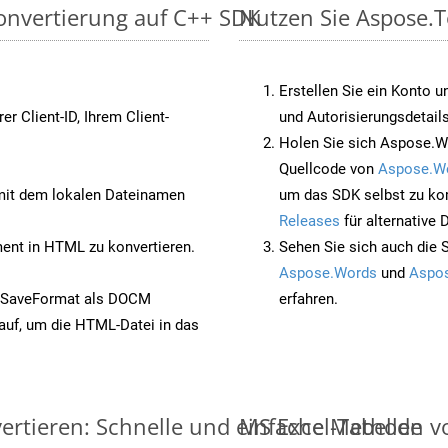
onvertierung auf C++ SDK
Nutzen Sie Aspose.T
Erstellen Sie ein Konto u
rer Client-ID, Ihrem Client-
und Autorisierungsdetails
Holen Sie sich Aspose.W
Quellcode von
Aspose.W
it dem lokalen Dateinamen
um das SDK selbst zu ko
Releases
für alternative
nt in HTML zu konvertieren.
Sehen Sie sich auch die 
Aspose.Words
und
Aspos
t SaveFormat als DOCM
erfahren.
auf, um die HTML-Datei in das
ertieren: Schnelle und einfache Methode
MS Excel-Tabellen vo