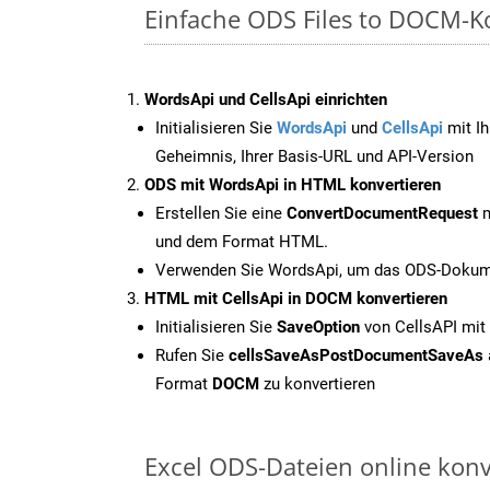
Einfache ODS Files to DOCM-K
WordsApi und CellsApi einrichten
Initialisieren Sie
WordsApi
und
CellsApi
mit Ih
Geheimnis, Ihrer Basis-URL und API-Version
ODS mit WordsApi in HTML konvertieren
Erstellen Sie eine
ConvertDocumentRequest
m
und dem Format HTML.
Verwenden Sie WordsApi, um das ODS-Dokume
HTML mit CellsApi in DOCM konvertieren
Initialisieren Sie
SaveOption
von CellsAPI mi
Rufen Sie
cellsSaveAsPostDocumentSaveAs
Format
DOCM
zu konvertieren
Excel ODS-Dateien online konv