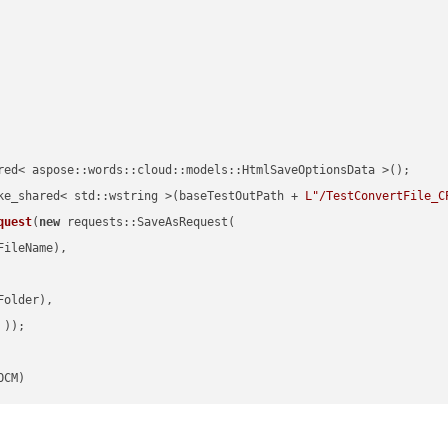
red< aspose::words::cloud::models::HtmlSaveOptionsData >();

ke_shared< std::wstring >(baseTestOutPath + 
L"/TestConvertFile_C
quest
(
new
 requests::SaveAsRequest(

ileName),

older),

 ))
OCM)