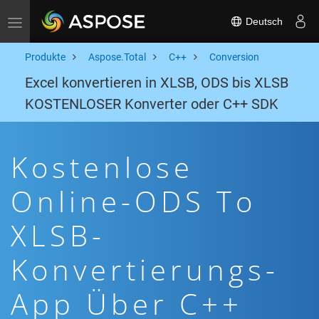
Deutsch
Toggle navigation
Produkte
Aspose.Total
C++
Conversion
Excel konvertieren in XLSB, ODS bis XLSB
KOSTENLOSER Konverter oder C++ SDK
Kostenlose
Online-ODS To
XLSB-
Konvertierungs-
App Über C++