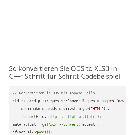
So konvertieren Sie ODS to XLSB in
C++: Schritt-für-Schritt-Codebeispiel
// Konvertieren in ODS mit Aspose.Cells
std::shared_ptr<requests::ConvertRequest> 
request
(
new
 requ
    std::make_shared< std::wstring >(
"HTML"
) ,        

    requestFile,
nullptr
,
nullptr
,
nullptr
))
auto
 actual = 
getApi
()->
convert
if
(actual->
good
()){
