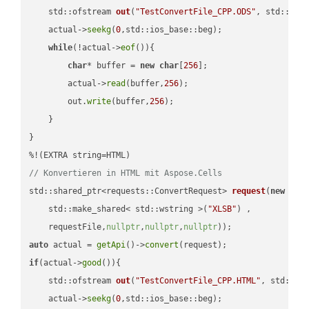
std::ofstream 
out
(
"TestConvertFile_CPP.ODS"
, std::ist
    actual->
seekg
(
0
,std::ios_base::beg);

while
(!actual->
eof
()){

char
* buffer = 
new
char
[
256
];

        actual->
read
(buffer,
256
);

        out.
write
(buffer,
256
);

    }

}

// Konvertieren in HTML mit Aspose.Cells
std::shared_ptr<requests::ConvertRequest> 
request
(
new
 requ
    std::make_shared< std::wstring >(
"XLSB"
) ,        

    requestFile,
nullptr
,
nullptr
,
nullptr
))
auto
 actual = 
getApi
()->
convert
if
(actual->
good
()){

std::ofstream 
out
(
"TestConvertFile_CPP.HTML"
, std::is
    actual->
seekg
(
0
,std::ios_base::beg);
