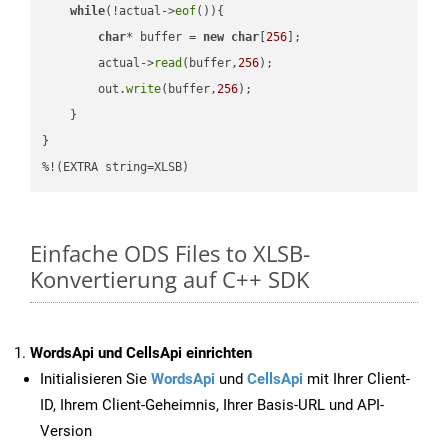
while
(!actual->
eof
()){

char
* buffer = 
new
char
[
256
];

        actual->
read
(buffer,
256
);

        out.
write
(buffer,
256
);

    }

}

%!(EXTRA string=XLSB)
Einfache ODS Files to XLSB-
Konvertierung auf C++ SDK
WordsApi und CellsApi einrichten
Initialisieren Sie
WordsApi
und
CellsApi
mit Ihrer Client-
ID, Ihrem Client-Geheimnis, Ihrer Basis-URL und API-
Version