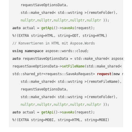
    requestSaveOptionsData,

    std::make_shared< std::wstring >(remoteFolder),

nullptr
,
nullptr
,
nullptr
,
nullptr
,
nullptr
 ))
auto
 actual = 
getApi
()->
saveAs
(request);

// Konvertieren in HTML mit Aspose.Words
using
namespace
auto
 requestSaveOptionsData = std::make_shared< aspose::wo
requestSaveOptionsData->
setFileName
(std::make_shared< std
std::shared_ptr<requests::SaveAsRequest> 
request
(
new
 reque
    std::make_shared< std::wstring >(remoteFileName),

    requestSaveOptionsData,

    std::make_shared< std::wstring >(remoteFolder),

nullptr
,
nullptr
,
nullptr
,
nullptr
,
nullptr
 ))
auto
 actual = 
getApi
()->
saveAs
(request);

%!(EXTRA string=MOBI, string=HTML, string=MOBI)