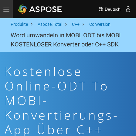
Deutsch
Toggle navigation
Produkte
Aspose.Total
C++
Conversion
Word umwandeln in MOBI, ODT bis MOBI
KOSTENLOSER Konverter oder C++ SDK
Kostenlose
Online-ODT To
MOBI-
Konvertierungs-
App Über C++