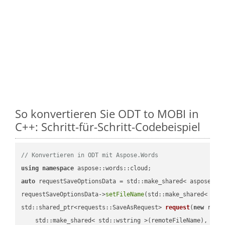
So konvertieren Sie ODT to MOBI in
C++: Schritt-für-Schritt-Codebeispiel
// Konvertieren in ODT mit Aspose.Words
using
namespace
auto
 requestSaveOptionsData = std::make_shared< aspose::wo
requestSaveOptionsData->
setFileName
(std::make_shared< std
std::shared_ptr<requests::SaveAsRequest> 
request
(
new
 reque
    std::make_shared< std::wstring >(remoteFileName),
