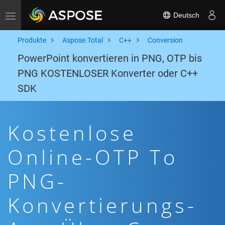
Deutsch
Toggle navigation
Produkte
Aspose.Total
C++
Conversion
PowerPoint konvertieren in PNG, OTP bis
PNG KOSTENLOSER Konverter oder C++
SDK
Kostenlose
Online-OTP To
PNG-
Konvertierungs-