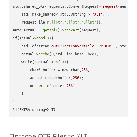
std::shared_ptr<requests::ConvertRequest> 
request
(
new
 requ
    std::make_shared< std::wstring >(
"XLT"
) ,        

    requestFile,
nullptr
,
nullptr
,
nullptr
))
auto
 actual = 
getApi
()->
convert
if
(actual->
good
()){

std::ofstream 
out
(
"TestConvertFile_CPP.HTML"
, std::is
    actual->
seekg
(
0
,std::ios_base::beg);

while
(!actual->
eof
()){

char
* buffer = 
new
char
[
256
];

        actual->
read
(buffer,
256
);

        out.
write
(buffer,
256
);

    }

}

%!(EXTRA string=XLT)
Einfache OTP Files to XLT-