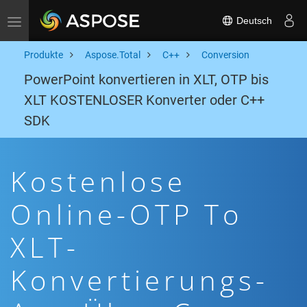
Deutsch
Toggle navigation
Produkte
Aspose.Total
C++
Conversion
PowerPoint konvertieren in XLT, OTP bis
XLT KOSTENLOSER Konverter oder C++
SDK
Kostenlose
Online-OTP To
XLT-
Konvertierungs-