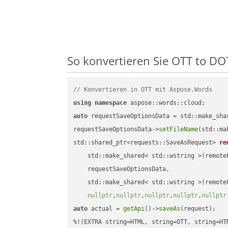
So konvertieren Sie OTT to DOT
// Konvertieren in OTT mit Aspose.Words
using
namespace
auto
 requestSaveOptionsData = std::make_sha
requestSaveOptionsData->
setFileName
(std::ma
std::shared_ptr<requests::SaveAsRequest> 
re
    std::make_shared< std::wstring >(remoteF
    requestSaveOptionsData,

    std::make_shared< std::wstring >(remoteF
nullptr
,
nullptr
,
nullptr
,
nullptr
,
nullptr
auto
 actual = 
getApi
()->
saveAs
(request);
