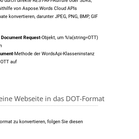
b durch direkte REST-API-Aufrufe oder SDKs,
thilfe von Aspose.Words Cloud APIs
ate konvertieren, darunter JPEG, PNG, BMP, GIF
t Document Request
-Objekt, um %!a(string=OTT)
n
cument
-Methode der WordsApi-Klasseninstanz
 OTT auf
 eine Webseite in das DOT-Format
rmat zu konvertieren, folgen Sie diesen