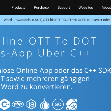
Products
Purchase
Support
Websites
About
Word umwandeln in DOT, OTT bis DOT KOSTENLOSER Konverter oder
nline-OTT To DOT-
gs-App Über C++
nlose Online-App oder das C++ SDK
T sowie mehreren gängigen
Word zu konvertieren.