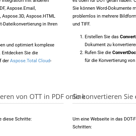
 Integration mit anderen
es oben für DOT getan haben. O
DF, Aspose.Email,
Sie können Word-Dokumente mi
s, Aspose.3D, Aspose.HTML
problemlos in mehrere Bildform
-Dateikonvertierung in Ihren
und TIFF.
Erstellen Sie das
Conver
Dokument zu konvertiere
pen und optimiert komplexe
Rufen Sie die
ConvertDo
. Entdecken Sie die
für die Konvertierung von
f der
Aspose.Total Cloud
-
ieren von OTT in PDF online
So konvertieren Sie
 diese Schritte:
Um eine Webseite in das DOT-Fo
Schritten: