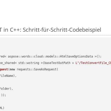
 in C++: Schritt-für-Schritt-Codebeispiel
red< aspose::words::cloud::models::HtmlSaveOptionsData >();

ke_shared< std::wstring >(baseTestOutPath + 
L"/TestConvertFile_C
quest
(
new
 requests::SaveAsRequest(

ileName),

older),

 ))