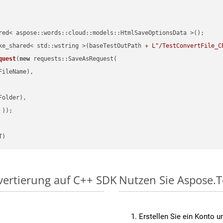
red< aspose::words::cloud::models::HtmlSaveOptionsData >();

ke_shared< std::wstring >(baseTestOutPath + 
L"/TestConvertFile_C
quest
(
new
 requests::SaveAsRequest(

ileName),

older),

 ))
T)
vertierung auf C++ SDK
Nutzen Sie Aspose.T
Erstellen Sie ein Konto u