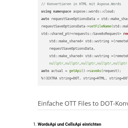
// Konvertieren in HTML mit Aspose.Words
using
namespace
auto
 requestSaveOptionsData = std::make_sha
requestSaveOptionsData->
setFileName
(std::ma
std::shared_ptr<requests::SaveAsRequest> 
re
    std::make_shared< std::wstring >(remoteF
    requestSaveOptionsData,

    std::make_shared< std::wstring >(remoteF
nullptr
,
nullptr
,
nullptr
,
nullptr
,
nullptr
auto
 actual = 
getApi
()->
saveAs
(request);

%!(EXTRA string=DOT, string=HTML, string=DO
Einfache OTT Files to DOT-Kon
WordsApi und CellsApi einrichten