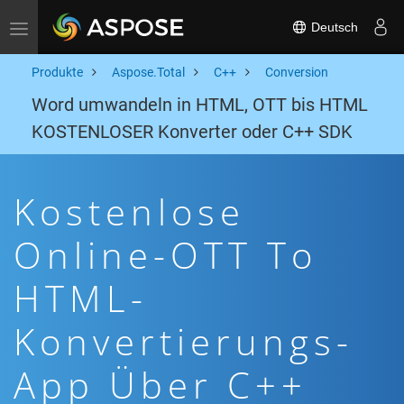
Deutsch
Toggle navigation
Produkte
Aspose.Total
C++
Conversion
Word umwandeln in HTML, OTT bis HTML
KOSTENLOSER Konverter oder C++ SDK
Kostenlose
Online-OTT To
HTML-
Konvertierungs-
App Über C++