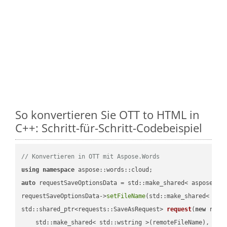
So konvertieren Sie OTT to HTML in
C++: Schritt-für-Schritt-Codebeispiel
// Konvertieren in OTT mit Aspose.Words
using
namespace
auto
 requestSaveOptionsData = std::make_shared< aspose::wo
requestSaveOptionsData->
setFileName
(std::make_shared< std
std::shared_ptr<requests::SaveAsRequest> 
request
(
new
 reque
    std::make_shared< std::wstring >(remoteFileName),
