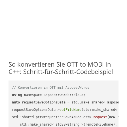
So konvertieren Sie OTT to MOBI in
C++: Schritt-für-Schritt-Codebeispiel
// Konvertieren in OTT mit Aspose.Words
using
namespace
auto
 requestSaveOptionsData = std::make_shared< aspose::wo
requestSaveOptionsData->
setFileName
(std::make_shared< std
std::shared_ptr<requests::SaveAsRequest> 
request
(
new
 reque
    std::make_shared< std::wstring >(remoteFileName),
