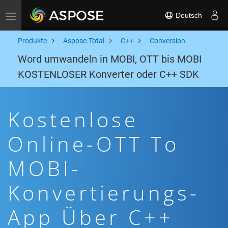
Deutsch
Toggle navigation
Produkte
Aspose.Total
C++
Conversion
Word umwandeln in MOBI, OTT bis MOBI
KOSTENLOSER Konverter oder C++ SDK
Kostenlose
Online-OTT To
MOBI-
Konvertierungs-
App Über C++