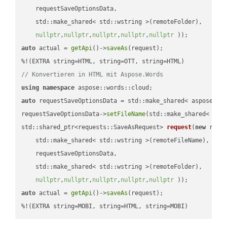
    requestSaveOptionsData,

    std::make_shared< std::wstring >(remoteFolder),

nullptr
,
nullptr
,
nullptr
,
nullptr
,
nullptr
 ))
auto
 actual = 
getApi
()->
saveAs
(request);

// Konvertieren in HTML mit Aspose.Words
using
namespace
auto
 requestSaveOptionsData = std::make_shared< aspose::wo
requestSaveOptionsData->
setFileName
(std::make_shared< std
std::shared_ptr<requests::SaveAsRequest> 
request
(
new
 reque
    std::make_shared< std::wstring >(remoteFileName),

    requestSaveOptionsData,

    std::make_shared< std::wstring >(remoteFolder),

nullptr
,
nullptr
,
nullptr
,
nullptr
,
nullptr
 ))
auto
 actual = 
getApi
()->
saveAs
(request);

%!(EXTRA string=MOBI, string=HTML, string=MOBI)