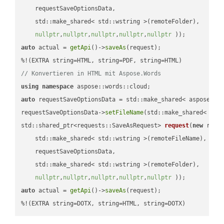
    requestSaveOptionsData,

    std::make_shared< std::wstring >(remoteFolder),

nullptr
,
nullptr
,
nullptr
,
nullptr
,
nullptr
 ))
auto
 actual = 
getApi
()->
saveAs
(request);

// Konvertieren in HTML mit Aspose.Words
using
namespace
auto
 requestSaveOptionsData = std::make_shared< aspose::wo
requestSaveOptionsData->
setFileName
(std::make_shared< std
std::shared_ptr<requests::SaveAsRequest> 
request
(
new
 reque
    std::make_shared< std::wstring >(remoteFileName),

    requestSaveOptionsData,

    std::make_shared< std::wstring >(remoteFolder),

nullptr
,
nullptr
,
nullptr
,
nullptr
,
nullptr
 ))
auto
 actual = 
getApi
()->
saveAs
(request);

%!(EXTRA string=DOTX, string=HTML, string=DOTX)