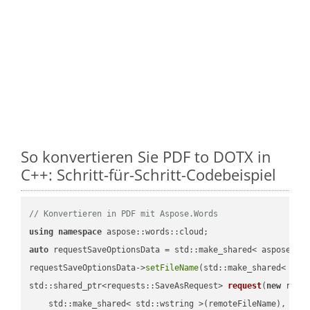
So konvertieren Sie PDF to DOTX in
C++: Schritt-für-Schritt-Codebeispiel
// Konvertieren in PDF mit Aspose.Words
using
namespace
auto
 requestSaveOptionsData = std::make_shared< aspose::wo
requestSaveOptionsData->
setFileName
(std::make_shared< std
std::shared_ptr<requests::SaveAsRequest> 
request
(
new
 reque
    std::make_shared< std::wstring >(remoteFileName),
