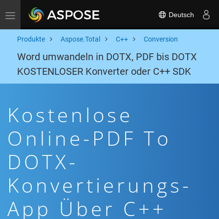
Deutsch
Toggle navigation
Produkte
Aspose.Total
C++
Conversion
Word umwandeln in DOTX, PDF bis DOTX
KOSTENLOSER Konverter oder C++ SDK
Kostenlose
Online-PDF To
DOTX-
Konvertierungs-
App Über C++