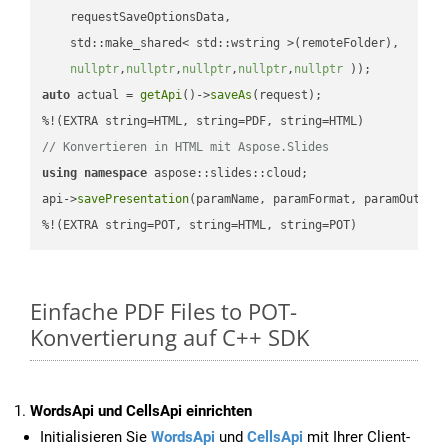
    requestSaveOptionsData,

    std::make_shared< std::wstring >(remoteFolder),

nullptr
,
nullptr
,
nullptr
,
nullptr
,
nullptr
 ))
auto
 actual = 
getApi
()->
saveAs
(request);

// Konvertieren in HTML mit Aspose.Slides
using
namespace
 aspose::slides::cloud;            

api->
savePresentation
(paramName, paramFormat, paramOutPat
%!(EXTRA string=POT, string=HTML, string=POT)
Einfache PDF Files to POT-
Konvertierung auf C++ SDK
WordsApi und CellsApi einrichten
Initialisieren Sie
WordsApi
und
CellsApi
mit Ihrer Client-