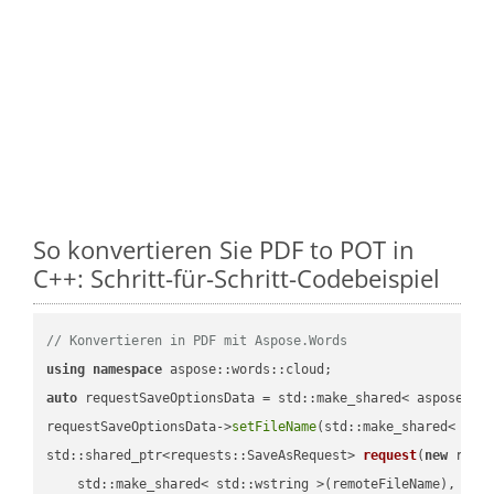
So konvertieren Sie PDF to POT in
C++: Schritt-für-Schritt-Codebeispiel
// Konvertieren in PDF mit Aspose.Words
using
namespace
auto
 requestSaveOptionsData = std::make_shared< aspose::wo
requestSaveOptionsData->
setFileName
(std::make_shared< std
std::shared_ptr<requests::SaveAsRequest> 
request
(
new
 reque
    std::make_shared< std::wstring >(remoteFileName),
