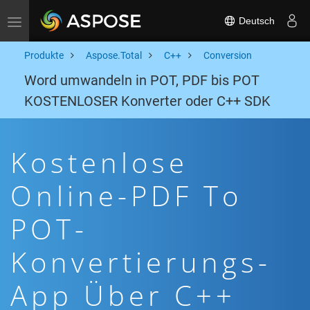
Deutsch
Toggle navigation
Produkte
Aspose.Total
C++
Conversion
Word umwandeln in POT, PDF bis POT
KOSTENLOSER Konverter oder C++ SDK
Kostenlose
Online-PDF To
POT-
Konvertierungs-
App Über C++