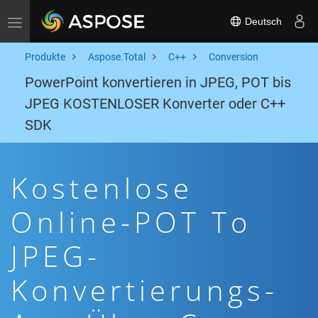
Deutsch
Toggle navigation
Produkte
Aspose.Total
C++
Conversion
PowerPoint konvertieren in JPEG, POT bis
JPEG KOSTENLOSER Konverter oder C++
SDK
Kostenlose
Online-POT To
JPEG-
Konvertierungs-