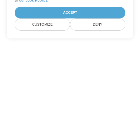
to
our cookie policy
.
ACCEPT
CUSTOMIZE
DENY
Andere PowerPoint
Konvertierungsoptionen
Wandeln Sie POT in DOC um
DOC:
Microsoft Word Binary Format
Wandeln Sie POT in DOT um
DOT:
Microsoft Word Template Files
Wandeln Sie POT in DOCX um
DOCX:
Office 2007+ Word Document