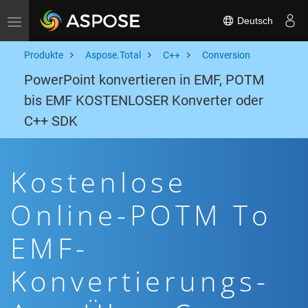
Deutsch
Toggle navigation
Produkte
Aspose.Total
C++
Conversion
PowerPoint konvertieren in EMF, POTM
bis EMF KOSTENLOSER Konverter oder
C++ SDK
Kostenlose
Online-POTM To
EMF-
Konvertierungs-