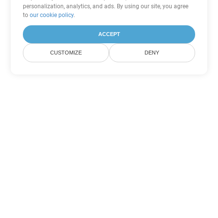
personalization, analytics, and ads. By using our site, you agree
to
our cookie policy
.
ACCEPT
CUSTOMIZE
DENY
Andere PowerPoint
Konvertierungsoptionen
Wandeln Sie POTM in DOC um
DOC:
Microsoft Word Binary Format
Wandeln Sie POTM in DOT um
DOT:
Microsoft Word Template Files
Wandeln Sie POTM in DOCX um