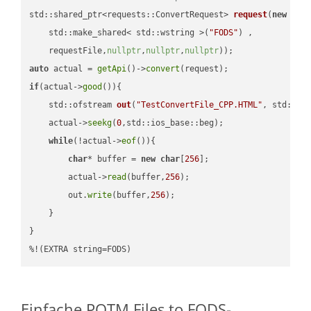
std::shared_ptr<requests::ConvertRequest> 
request
(
new
 requ
    std::make_shared< std::wstring >(
"FODS"
) ,        

    requestFile,
nullptr
,
nullptr
,
nullptr
))
auto
 actual = 
getApi
()->
convert
if
(actual->
good
()){

std::ofstream 
out
(
"TestConvertFile_CPP.HTML"
, std::is
    actual->
seekg
(
0
,std::ios_base::beg);

while
(!actual->
eof
()){

char
* buffer = 
new
char
[
256
];

        actual->
read
(buffer,
256
);

        out.
write
(buffer,
256
);

    }

}

%!(EXTRA string=FODS)
Einfache POTM Files to FODS-