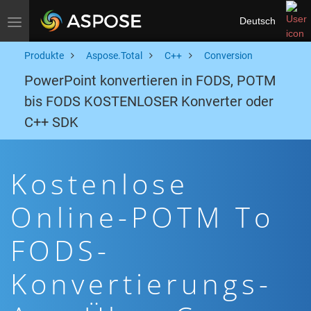
Deutsch
Toggle navigation
Produkte
Aspose.Total
C++
Conversion
PowerPoint konvertieren in FODS, POTM
bis FODS KOSTENLOSER Konverter oder
C++ SDK
Kostenlose
Online-POTM To
FODS-
Konvertierungs-