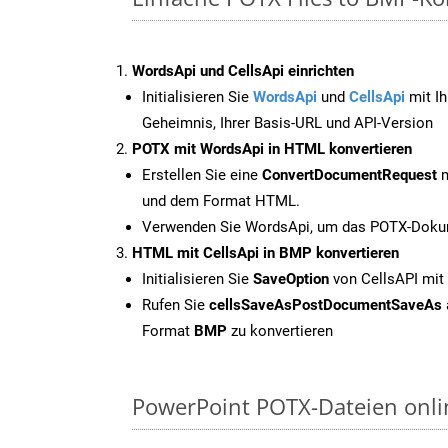
WordsApi und CellsApi einrichten
Initialisieren Sie
WordsApi
und
CellsApi
mit Ih
Geheimnis, Ihrer Basis-URL und API-Version
POTX mit WordsApi in HTML konvertieren
Erstellen Sie eine
ConvertDocumentRequest
m
und dem Format HTML.
Verwenden Sie WordsApi, um das POTX-Dokum
HTML mit CellsApi in BMP konvertieren
Initialisieren Sie
SaveOption
von CellsAPI mit
Rufen Sie
cellsSaveAsPostDocumentSaveAs
Format
BMP
zu konvertieren
PowerPoint POTX-Dateien onli