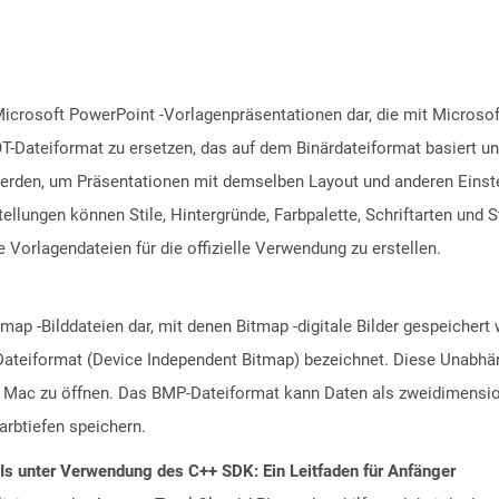
Microsoft PowerPoint -Vorlagenpräsentationen dar, die mit Microsof
T-Dateiformat zu ersetzen, das auf dem Binärdateiformat basiert un
rden, um Präsentationen mit demselben Layout und anderen Einstel
lungen können Stile, Hintergründe, Farbpalette, Schriftarten und 
 Vorlagendateien für die offizielle Verwendung zu erstellen.
map -Bilddateien dar, mit denen Bitmap -digitale Bilder gespeicher
Dateiformat (Device Independent Bitmap) bezeichnet. Diese Unabhäng
 Mac zu öffnen. Das BMP-Dateiformat kann Daten als zweidimensio
rbtiefen speichern.
PIs unter Verwendung des C++ SDK: Ein Leitfaden für Anfänger