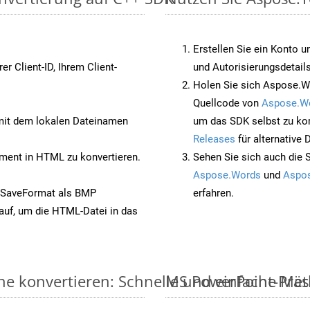
Erstellen Sie ein Konto u
rer Client-ID, Ihrem Client-
und Autorisierungsdetails
Holen Sie sich Aspose.W
Quellcode von
Aspose.W
it dem lokalen Dateinamen
um das SDK selbst zu ko
Releases
für alternative
ent in HTML zu konvertieren.
Sehen Sie sich auch die 
Aspose.Words
und
Aspos
 SaveFormat als BMP
erfahren.
auf, um die HTML-Datei in das
ne konvertieren: Schnelle und einfache Me
MS PowerPoint-Präse