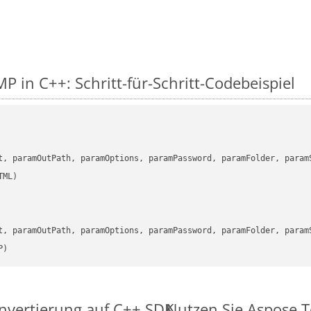
P in C++: Schritt-für-Schritt-Codebeispiel
      

t, paramOutPath, paramOptions, paramPassword, paramFolder, param
      

t, paramOutPath, paramOptions, paramPassword, paramFolder, param
P)
nvertierung auf C++ SDK
Nutzen Sie Aspose.T