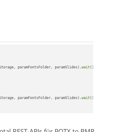
Storage, paramFontsFolder, paramSlides).
wait
();

Storage, paramFontsFolder, paramSlides).
wait
();

otal REST-APIs für POTX to BMP