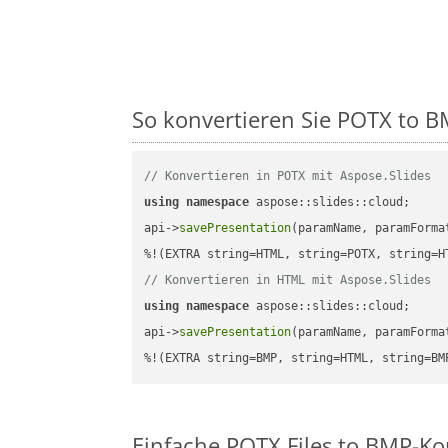
So konvertieren Sie POTX to BM
// Konvertieren in POTX mit Aspose.Slides
using
namespace
 aspose::slides::cloud;      
api->
savePresentation
(paramName, paramForma
// Konvertieren in HTML mit Aspose.Slides
using
namespace
 aspose::slides::cloud;      
api->
savePresentation
(paramName, paramForma
%!(EXTRA string=BMP, string=HTML, string=BM
Einfache POTX Files to BMP-Ko