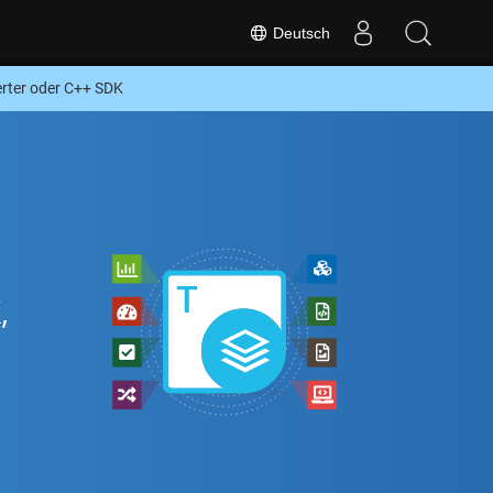
Deutsch
rter oder C++ SDK
,