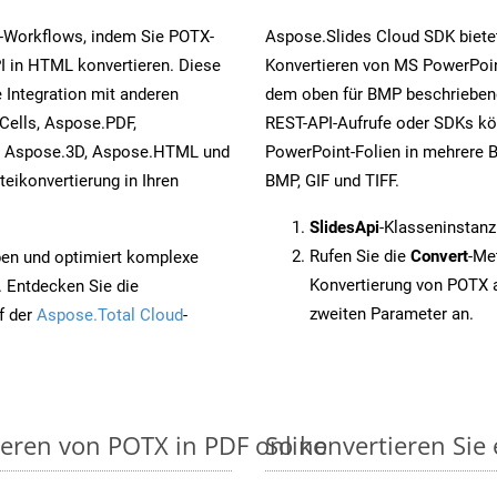
-Workflows, indem Sie POTX-
Aspose.Slides Cloud SDK biete
I in HTML konvertieren. Diese
Konvertieren von MS PowerPoint
 Integration mit anderen
dem oben für BMP beschriebene
Cells, Aspose.PDF,
REST-API-Aufrufe oder SDKs kö
, Aspose.3D, Aspose.HTML und
PowerPoint-Folien in mehrere B
eikonvertierung in Ihren
BMP, GIF und TIFF.
SlidesApi
-Klasseninstanz
Rufen Sie die
Convert
-Me
pen und optimiert komplexe
Konvertierung von POTX 
. Entdecken Sie die
zweiten Parameter an.
f der
Aspose.Total Cloud
-
ieren von POTX in PDF online
So konvertieren Sie