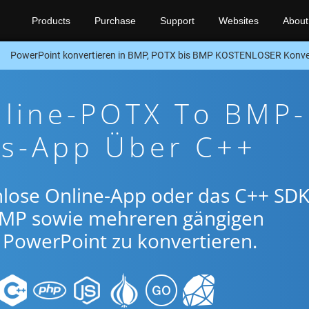
Products
Purchase
Support
Websites
About
PowerPoint konvertieren in BMP, POTX bis BMP KOSTENLOSER Konve
nline-POTX To BMP-
gs-App Über C++
nlose Online-App oder das C++ SDK
MP sowie mehreren gängigen
PowerPoint zu konvertieren.