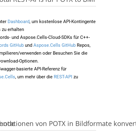
nter
Dashboard
, um kostenlose API-Kontingente
 zu erhalten
ords- und Aspose.Cells-Cloud-SDKs für C++-
ords GitHub
und
Aspose.Cells GitHub
Repos,
mpilieren/verwenden oder Besuchen Sie die
 Download-Optionen.
Swagger-basierte API-Referenz für
e.Cells
, um mehr über die
REST-API
zu
thode
ntationen von POTX in Bildformate konvertie