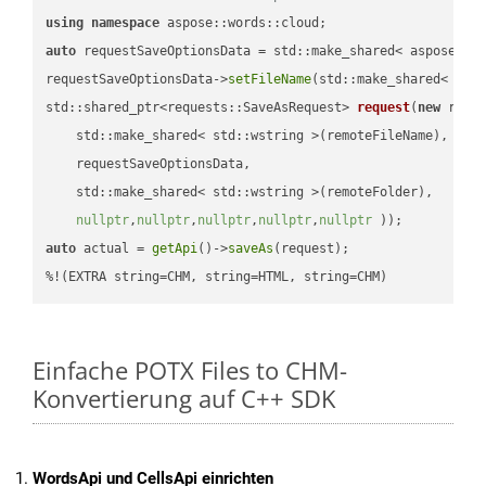
using
namespace
auto
 requestSaveOptionsData = std::make_shared< aspose::wo
requestSaveOptionsData->
setFileName
(std::make_shared< std
std::shared_ptr<requests::SaveAsRequest> 
request
(
new
 reque
    std::make_shared< std::wstring >(remoteFileName),

    requestSaveOptionsData,

    std::make_shared< std::wstring >(remoteFolder),

nullptr
,
nullptr
,
nullptr
,
nullptr
,
nullptr
 ))
auto
 actual = 
getApi
()->
saveAs
(request);

%!(EXTRA string=CHM, string=HTML, string=CHM)
Einfache POTX Files to CHM-
Konvertierung auf C++ SDK
WordsApi und CellsApi einrichten