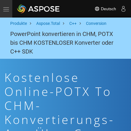
Deutsch
Toggle navigation
Produkte
Aspose.Total
C++
Conversion
PowerPoint konvertieren in CHM, POTX
bis CHM KOSTENLOSER Konverter oder
C++ SDK
Kostenlose
Online-POTX To
CHM-
Konvertierungs-