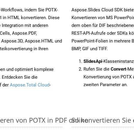
-Workflows, indem Sie POTX-
Aspose.Slides Cloud SDK biete
I in HTML konvertieren. Diese
Konvertieren von MS PowerPoint
 Integration mit anderen
dem oben für DIF beschriebene
Cells, Aspose.PDF,
REST-API-Aufrufe oder SDKs kö
, Aspose.3D, Aspose.HTML und
PowerPoint-Folien in mehrere B
eikonvertierung in Ihren
BMP, GIF und TIFF.
SlidesApi
-Klasseninstanz
Rufen Sie die
Convert
-Me
pen und optimiert komplexe
Konvertierung von POTX 
. Entdecken Sie die
zweiten Parameter an.
f der
Aspose.Total Cloud
-
ieren von POTX in PDF online
So konvertieren Sie