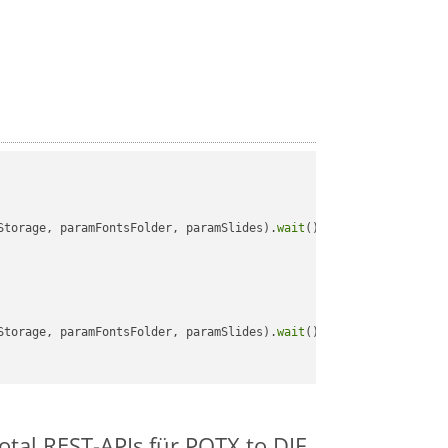
Storage, paramFontsFolder, paramSlides).
wait
();

Storage, paramFontsFolder, paramSlides).
wait
();

otal REST-APIs für POTX to DIF