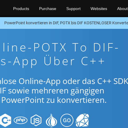
Products
Purchase
Support
Websites
About
PowerPoint konvertieren in DIF, POTX bis DIF KOSTENLOSER Konvert
line-POTX To DIF-
gs-App Über C++
nlose Online-App oder das C++ SDK
IF sowie mehreren gängigen
PowerPoint zu konvertieren.