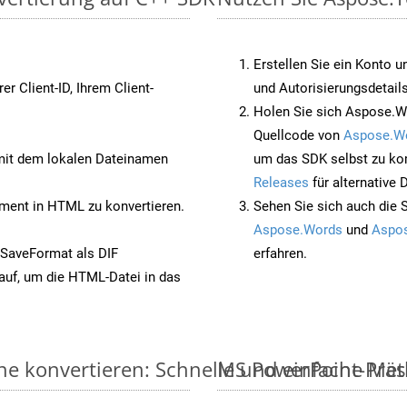
Erstellen Sie ein Konto u
rer Client-ID, Ihrem Client-
und Autorisierungsdetails
Holen Sie sich Aspose.W
Quellcode von
Aspose.W
it dem lokalen Dateinamen
um das SDK selbst zu ko
Releases
für alternative
ent in HTML zu konvertieren.
Sehen Sie sich auch die 
Aspose.Words
und
Aspos
 SaveFormat als DIF
erfahren.
auf, um die HTML-Datei in das
ne konvertieren: Schnelle und einfache Me
MS PowerPoint-Präse