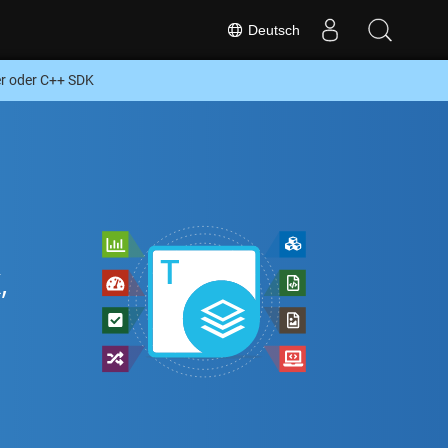
Deutsch
er oder C++ SDK
,