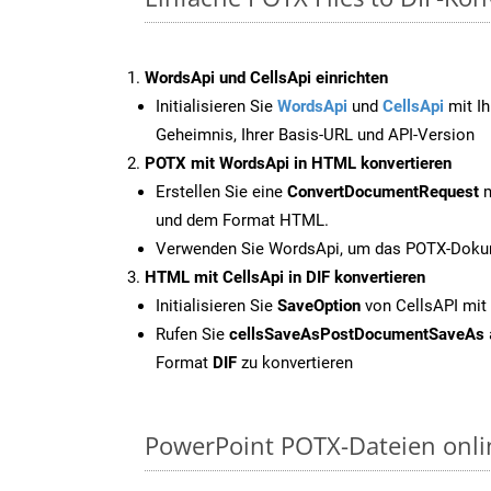
WordsApi und CellsApi einrichten
Initialisieren Sie
WordsApi
und
CellsApi
mit Ih
Geheimnis, Ihrer Basis-URL und API-Version
POTX mit WordsApi in HTML konvertieren
Erstellen Sie eine
ConvertDocumentRequest
m
und dem Format HTML.
Verwenden Sie WordsApi, um das POTX-Dokum
HTML mit CellsApi in DIF konvertieren
Initialisieren Sie
SaveOption
von CellsAPI mit
Rufen Sie
cellsSaveAsPostDocumentSaveAs
Format
DIF
zu konvertieren
PowerPoint POTX-Dateien onli