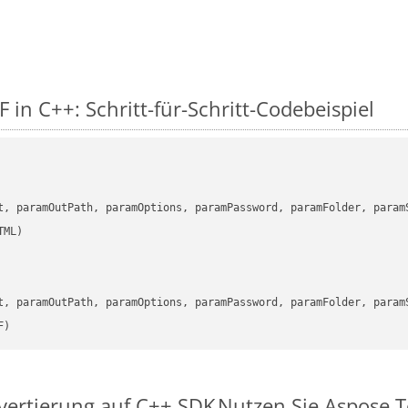
 in C++: Schritt-für-Schritt-Codebeispiel
      

t, paramOutPath, paramOptions, paramPassword, paramFolder, param
      

t, paramOutPath, paramOptions, paramPassword, paramFolder, param
F)
nvertierung auf C++ SDK
Nutzen Sie Aspose.T