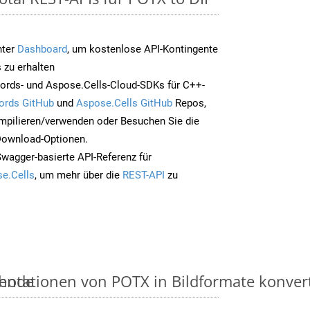
nter
Dashboard
, um kostenlose API-Kontingente
 zu erhalten
ords- und Aspose.Cells-Cloud-SDKs für C++-
ords GitHub
und
Aspose.Cells GitHub
Repos,
mpilieren/verwenden oder Besuchen Sie die
 Download-Optionen.
Swagger-basierte API-Referenz für
e.Cells
, um mehr über die
REST-API
zu
thode
ntationen von POTX in Bildformate konvertie