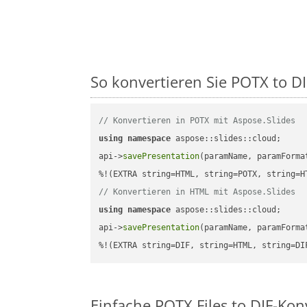
So konvertieren Sie POTX to DIF
// Konvertieren in POTX mit Aspose.Slides
using
namespace
 aspose::slides::cloud;      
api->
savePresentation
(paramName, paramForma
// Konvertieren in HTML mit Aspose.Slides
using
namespace
 aspose::slides::cloud;      
api->
savePresentation
(paramName, paramForma
%!(EXTRA string=DIF, string=HTML, string=DI
Einfache POTX Files to DIF-Ko