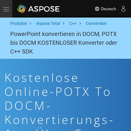
Deutsch
Toggle navigation
Produkte
Aspose.Total
C++
Conversion
PowerPoint konvertieren in DOCM, POTX
bis DOCM KOSTENLOSER Konverter oder
C++ SDK
Kostenlose
Online-POTX To
DOCM-
Konvertierungs-