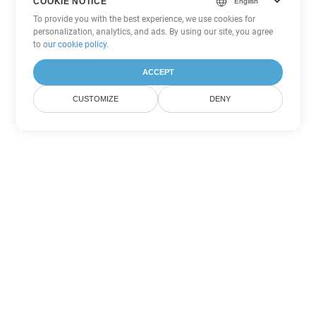
COOKIE NOTICE
To provide you with the best experience, we use cookies for
personalization, analytics, and ads. By using our site, you agree
to
our cookie policy
.
ACCEPT
CUSTOMIZE
DENY
Andere PowerPoint
Konvertierungsoptionen
Wandeln Sie POTX in DOC um
DOC:
Microsoft Word Binary Format
Wandeln Sie POTX in DOT um
DOT:
Microsoft Word Template Files