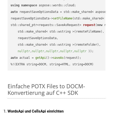
using
namespace
auto
 requestSaveOptionsData = std::make_shared< aspose::wo
requestSaveOptionsData->
setFileName
(std::make_shared< std
std::shared_ptr<requests::SaveAsRequest> 
request
(
new
 reque
    std::make_shared< std::wstring >(remoteFileName),

    requestSaveOptionsData,

    std::make_shared< std::wstring >(remoteFolder),

nullptr
,
nullptr
,
nullptr
,
nullptr
,
nullptr
 ))
auto
 actual = 
getApi
()->
saveAs
(request);

%!(EXTRA string=DOCM, string=HTML, string=DOCM)
Einfache POTX Files to DOCM-
Konvertierung auf C++ SDK
WordsApi und CellsApi einrichten