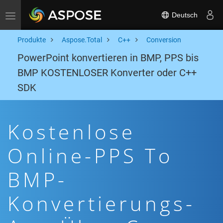
Deutsch
Toggle navigation
Produkte
Aspose.Total
C++
Conversion
PowerPoint konvertieren in BMP, PPS bis
BMP KOSTENLOSER Konverter oder C++
SDK
Kostenlose
Online-PPS To
BMP-
Konvertierungs-