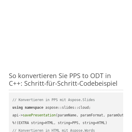
So konvertieren Sie PPS to ODT in
C++: Schritt-für-Schritt-Codebeispiel
// Konvertieren in PPS mit Aspose.Slides
using
namespace
 aspose::slides::cloud;            

api->
savePresentation
(paramName, paramFormat, paramOutPat
// Konvertieren in HTML mit Aspose.Words