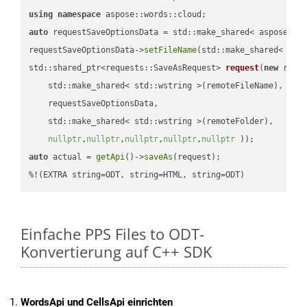
using
namespace
auto
 requestSaveOptionsData = std::make_shared< aspose::wo
requestSaveOptionsData->
setFileName
(std::make_shared< std
std::shared_ptr<requests::SaveAsRequest> 
request
(
new
 reque
    std::make_shared< std::wstring >(remoteFileName),

    requestSaveOptionsData,

    std::make_shared< std::wstring >(remoteFolder),

nullptr
,
nullptr
,
nullptr
,
nullptr
,
nullptr
 ))
auto
 actual = 
getApi
()->
saveAs
(request);

%!(EXTRA string=ODT, string=HTML, string=ODT)
Einfache PPS Files to ODT-
Konvertierung auf C++ SDK
WordsApi und CellsApi einrichten