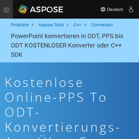
Deutsch
Toggle navigation
Produkte
Aspose.Total
C++
Conversion
PowerPoint konvertieren in ODT, PPS bis
ODT KOSTENLOSER Konverter oder C++
SDK
Kostenlose
Online-PPS To
ODT-
Konvertierungs-