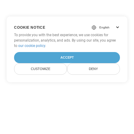
COOKIE NOTICE
To provide you with the best experience, we use cookies for
personalization, analytics, and ads. By using our site, you agree
to
our cookie policy
.
ACCEPT
CUSTOMIZE
DENY
Andere PowerPoint
Konvertierungsoptionen
Wandeln Sie PPS in DOC um
DOC:
Microsoft Word Binary Format