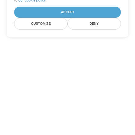
to
our cookie policy
.
ACCEPT
CUSTOMIZE
DENY
Andere PowerPoint
Konvertierungsoptionen
Wandeln Sie PPS in DOC um
DOC:
Microsoft Word Binary Format
Wandeln Sie PPS in DOT um
DOT:
Microsoft Word Template Files
Wandeln Sie PPS in DOCX um
DOCX:
Office 2007+ Word Document