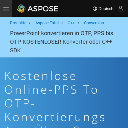
Deutsch
Toggle navigation
Produkte
Aspose.Total
C++
Conversion
PowerPoint konvertieren in OTP, PPS bis
OTP KOSTENLOSER Konverter oder C++
SDK
Kostenlose
Online-PPS To
OTP-
Konvertierungs-