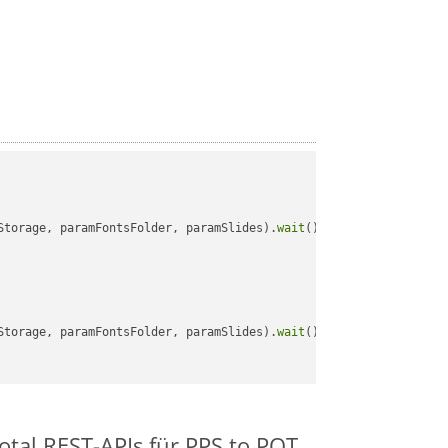
Storage, paramFontsFolder, paramSlides).
wait
();

Storage, paramFontsFolder, paramSlides).
wait
();

otal REST-APIs für PPS to POT