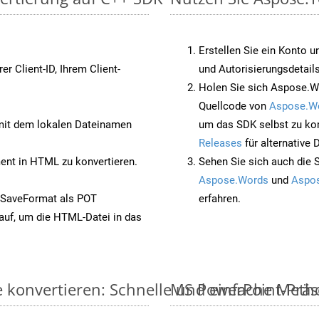
Erstellen Sie ein Konto u
rer Client-ID, Ihrem Client-
und Autorisierungsdetails
Holen Sie sich Aspose.W
Quellcode von
Aspose.W
it dem lokalen Dateinamen
um das SDK selbst zu ko
Releases
für alternative
nt in HTML zu konvertieren.
Sehen Sie sich auch die 
Aspose.Words
und
Aspos
 SaveFormat als POT
erfahren.
auf, um die HTML-Datei in das
e konvertieren: Schnelle und einfache Meth
MS PowerPoint-Präse