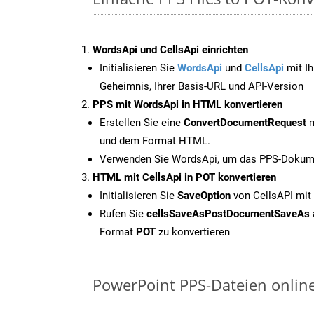
WordsApi und CellsApi einrichten
Initialisieren Sie
WordsApi
und
CellsApi
mit Ih
Geheimnis, Ihrer Basis-URL und API-Version
PPS mit WordsApi in HTML konvertieren
Erstellen Sie eine
ConvertDocumentRequest
m
und dem Format HTML.
Verwenden Sie WordsApi, um das PPS-Dokume
HTML mit CellsApi in POT konvertieren
Initialisieren Sie
SaveOption
von CellsAPI mit
Rufen Sie
cellsSaveAsPostDocumentSaveAs
Format
POT
zu konvertieren
PowerPoint PPS-Dateien onlin