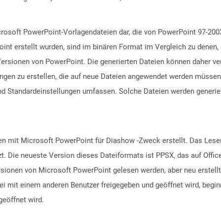
crosoft PowerPoint-Vorlagendateien dar, die von PowerPoint 97-2003
nt erstellt wurden, sind im binären Format im Vergleich zu denen, 
ersionen von PowerPoint. Die generierten Dateien können daher v
gen zu erstellen, die auf neue Dateien angewendet werden müssen.
 und Standardeinstellungen umfassen. Solche Dateien werden generier
n mit Microsoft PowerPoint für Diashow -Zweck erstellt. Das Lesen
t. Die neueste Version dieses Dateiformats ist PPSX, das auf Offi
rsionen von Microsoft PowerPoint gelesen werden, aber neu erstell
i mit einem anderen Benutzer freigegeben und geöffnet wird, begi
geöffnet wird.