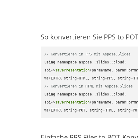
So konvertieren Sie PPS to POT 
// Konvertieren in PPS mit Aspose.Slides
using
namespace
 aspose::slides::cloud;      
api->
savePresentation
(paramName, paramForma
// Konvertieren in HTML mit Aspose.Slides
using
namespace
 aspose::slides::cloud;      
api->
savePresentation
(paramName, paramForma
%!(EXTRA string=POT, string=HTML, string=PO
Einfache PPS Files to POT-Kon