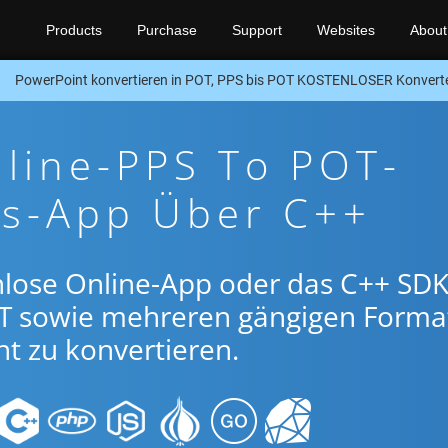
Products
Purchase
Support
Websites
About
PowerPoint konvertieren in POT, PPS bis POT KOSTENLOSER Konvert
line-PPS To POT-
gs-App Über C++
nlose Online-App oder das C++ SDK
T sowie mehreren gängigen Forma
t zu konvertieren.