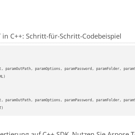
in C++: Schritt-für-Schritt-Codebeispiel
      

t, paramOutPath, paramOptions, paramPassword, paramFolder, param
      

t, paramOutPath, paramOptions, paramPassword, paramFolder, param
T)
vertierung auf C++ SDK
Nutzen Sie Aspose.T