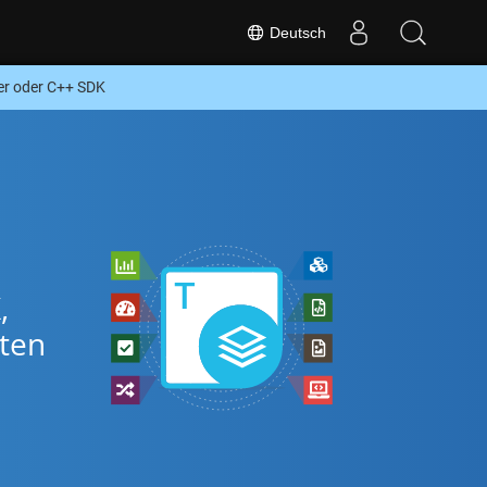
Deutsch
er oder C++ SDK
,
ten