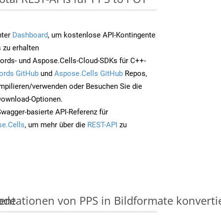
nter
Dashboard
, um kostenlose API-Kontingente
 zu erhalten
ords- und Aspose.Cells-Cloud-SDKs für C++-
ords GitHub
und
Aspose.Cells GitHub
Repos,
mpilieren/verwenden oder Besuchen Sie die
 Download-Optionen.
Swagger-basierte API-Referenz für
e.Cells
, um mehr über die
REST-API
zu
ode
ntationen von PPS in Bildformate konvertier