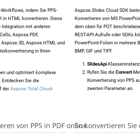
-Workflows, indem Sie PPS-
Aspose.Slides Cloud SDK biete
I in HTML konvertieren. Diese
Konvertieren von MS PowerPoint
 Integration mit anderen
dem oben für POT beschriebene
Cells, Aspose.PDF,
REST-API-Aufrufe oder SDKs kö
, Aspose.3D, Aspose.HTML und
PowerPoint-Folien in mehrere B
eikonvertierung in Ihren
BMP, GIF und TIFF.
SlidesApi
-Klasseninstanz
Rufen Sie die
Convert
-Me
pen und optimiert komplexe
Konvertierung von PPS a
. Entdecken Sie die
zweiten Parameter an.
f der
Aspose.Total Cloud
-
ieren von PPS in PDF online
So konvertieren Sie